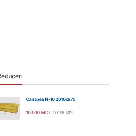
Reduceri
Canapea N-10 2610x975
10.000
MDL
10.065
MDL