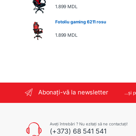
1.899
MDL
Fotoliu gaming 6211 rosu
1.899
MDL
Abonați-vă la newsletter
...și 
Aveți întrebări ? Nu ezitați să ne contactați!
(+373) 68 541 541