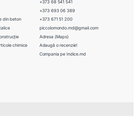
+373 68 541 541
+373 693 06 389
le din beton
+373 671 51 200
talice
piccolomondo.md@gmail.com
onstrucție
Adresa (Maps)
rticole chimice
Adaugă o recenzie!
Compania pe Indice.md