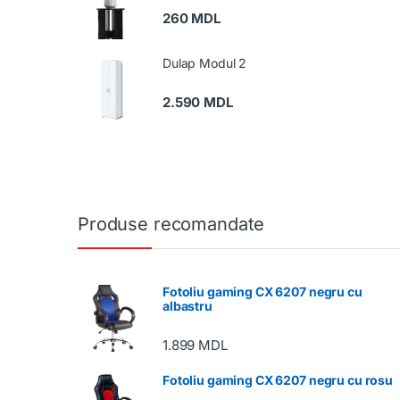
260
MDL
Dulap Modul 2
2.590
MDL
Produse recomandate
Fotoliu gaming CX 6207 negru cu
albastru
1.899
MDL
Fotoliu gaming CX 6207 negru cu rosu