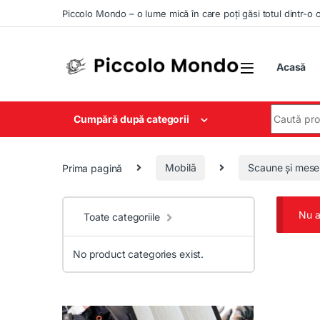
Skip to navigation
Skip to content
Piccolo Mondo – o lume mică în care poți găsi totul dintr-o 
Acasă
Search for
Cumpără după categorii
Prima pagină
Mobilă
Scaune și mese
Nu a
Toate categoriile
No product categories exist.