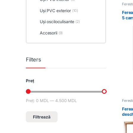
Feres
Uși PVC exterior
(10)
Ferea
5 cam
Uși osciloculisante
(2)
dublă
Accesorii
(9)
Filters
Preț
Preț:
0 MDL
—
4.500 MDL
Preț minim
Preț maxim
Feres
Ferea
desch
Filtrează
dreap
auriu