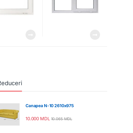
Reduceri
Canapea N-10 2610x975
10.000
MDL
10.065
MDL