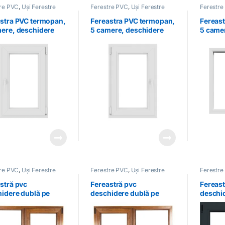
tre PVC
,
Uși Ferestre
Ferestre PVC
,
Uși Ferestre
Ferestre
stra PVC termopan,
Fereastra PVC termopan,
Fereas
ere, deschidere
5 camere, deschidere
5 came
, dreapta, albă
dublă, stânga, albă
dublă, 
tre PVC
,
Uși Ferestre
Ferestre PVC
,
Uși Ferestre
Ferestre
stră pvc
Fereastră pvc
Fereast
idere dublă pe
deschidere dublă pe
deschi
ta culoare stejar
stânga culoare stejar
stanga 
auriu