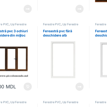
tre PVC
,
Uși Ferestre
Ferestre PVC
,
Uși Ferestre
Ferestre
stră pvc 3 ochiuri
Fereastră pvc fără
Fereast
idere din mijloc
deschidere alb
deschid
110 cm
00
MDL
tre PVC
,
Uși Ferestre
Ferestre PVC
,
Uși Ferestre
Ferestre