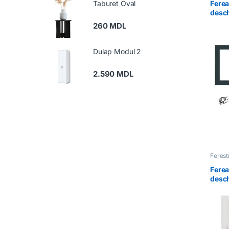
Taburet Oval
Ferea
desch
260
MDL
Dulap Modul 2
2.590
MDL
Feres
Ferea
desch
dreap