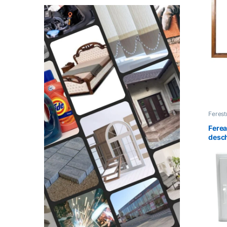
Feres
Ferea
desch
dreap