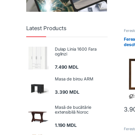
Latest Products
Feres
Ferea
desch
Dulap Linia 1600 Fara
oglinzi
7.490
MDL
Masa de birou ARM
3.390
MDL
Masă de bucătărie
3.9
extensibilă Noroc
1.190
MDL
Feres