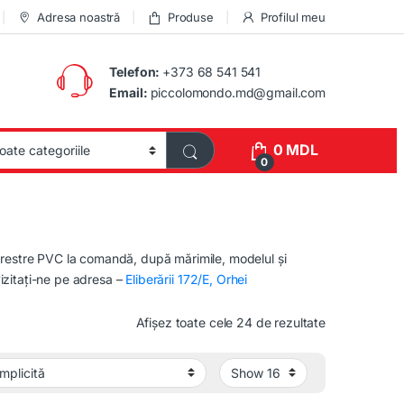
Adresa noastră
Produse
Profilul meu
Telefon:
+373 68 541 541
Email:
piccolomondo.md@gmail.com
0
MDL
0
erestre PVC la comandă, după mărimile, modelul și
izitați-ne pe adresa –
Eliberării 172/E, Orhei
Afișez toate cele 24 de rezultate