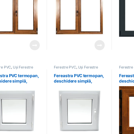
tre PVC
,
Uși Ferestre
Ferestre PVC
,
Uși Ferestre
Ferestre
stra PVC termopan,
Fereastra PVC termopan,
Fereas
idere simplă,
deschidere simplă,
deschi
ta, albă
stânga, albă
stejar 