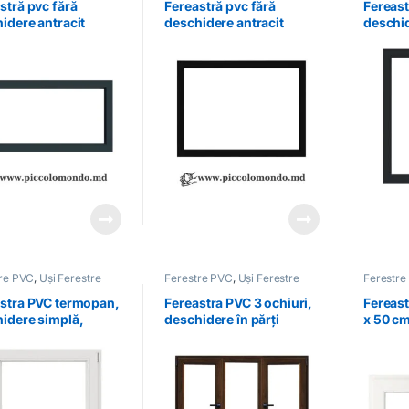
stră pvc fără
Fereastră pvc fără
Fereast
idere antracit
deschidere antracit
deschid
1×0.8
tre PVC
,
Uși Ferestre
Ferestre PVC
,
Uși Ferestre
Ferestre
stra PVC termopan,
Fereastra PVC 3 ochiuri,
Fereast
idere simplă,
deschidere în părți
x 50 cm
ta, albă