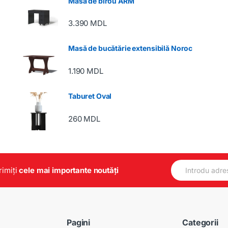
Masa de birou ARM
3.390
MDL
Masă de bucătărie extensibilă Noroc
1.190
MDL
Taburet Oval
260
MDL
E
primiți
cele mai importante noutăți
m
a
i
l
*
Pagini
Categorii