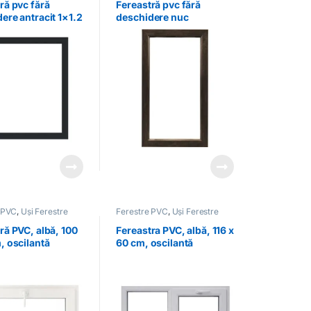
ră pvc fără
Fereastră pvc fără
ere antracit 1×1.2
deschidere nuc
 PVC
,
Uși Ferestre
Ferestre PVC
,
Uși Ferestre
ră PVC, albă, 100
Fereastra PVC, albă, 116 x
, oscilantă
60 cm, oscilantă