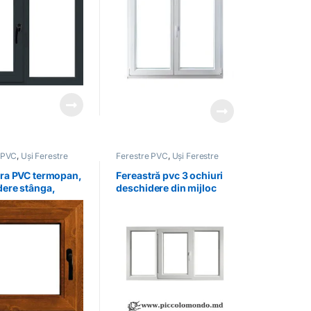
 PVC
,
Uși Ferestre
Ferestre PVC
,
Uși Ferestre
tra PVC termopan,
Fereastră pvc 3 ochiuri
dere stânga,
deschidere din mijloc
auriu