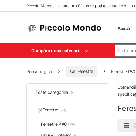
Skip to navigation
Skip to content
Piccolo Mondo – o lume mică în care poți găsi totul dintr-o 
Acasă
Search for
Cumpără după categorii
Prima pagină
Uși Ferestre
Ferestre PV
Comandă F
Toate categoriile
specificaț
Fere
Uși Ferestre
(53)
Ferestre PVC
(24)
Uși PVC interior
(9)