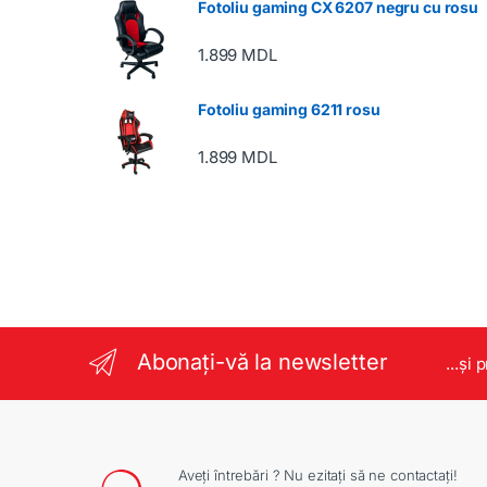
Fotoliu gaming CX 6207 negru cu rosu
1.899
MDL
Fotoliu gaming 6211 rosu
1.899
MDL
Abonați-vă la newsletter
...și 
Aveți întrebări ? Nu ezitați să ne contactați!