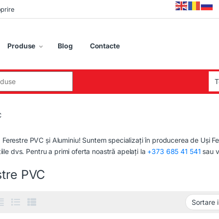
oprire
Produse
Blog
Contacte
:
C
erestre PVC și Aluminiu! Suntem specializați în producerea de Uși F
iile dvs. Pentru a primi oferta noastră apelați la
+373 685 41 541
sau v
stre PVC