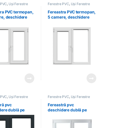
 PVC
,
Uși Ferestre
Ferestre PVC
,
Uși Ferestre
tra PVC termopan,
Fereastra PVC termopan,
re, deschidere
5 camere, deschidere
dreapta, albă
dublă, stânga, albă
 PVC
,
Uși Ferestre
Ferestre PVC
,
Uși Ferestre
ră pvc
Fereastră pvc
dere dublă pe
deschidere dublă pe
culoare antracit
dreapta