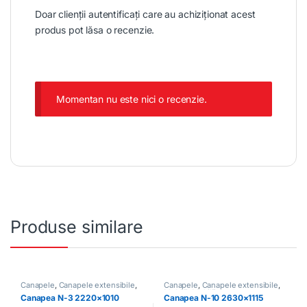
Doar clienții autentificați care au achiziționat acest
produs pot lăsa o recenzie.
Momentan nu este nici o recenzie.
Produse similare
Canapele
,
Canapele extensibile
,
Canapele
,
Canapele extensibile
,
Mobilă
,
Mobilă moale
Mobilă
,
Mobilă moale
Canapea N-3 2220×1010
Canapea N-10 2630×1115