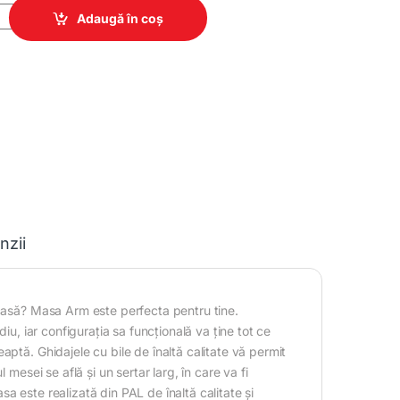
quantity
Adaugă în coș
nzii
acasă? Masa Arm este perfecta pentru tine.
iu, iar configurația sa funcțională va ține tot ce
ptă. Ghidajele cu bile de înaltă calitate vă permit
mesei se află și un sertar larg, în care va fi
a este realizată din PAL de înaltă calitate și