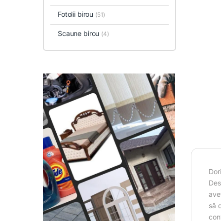
Fotolii birou
(51)
Scaune birou
(4)
Dor
Desi
ave
să d
con