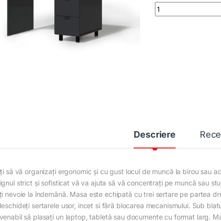
Masa de birou ARM 
Descriere
Rece
iți să vă organizați ergonomic și cu gust locul de muncă la birou sau 
gnul strict și sofisticat vă va ajuta să vă concentrați pe muncă sau stud
ți nevoie la îndemână. Masa este echipată cu trei sertare pe partea drea
eschideți sertarele usor, incet si fără blocarea mecanismului. Sub blatul 
venabil să plasați un laptop, tabletă sau documente cu format larg. Mas