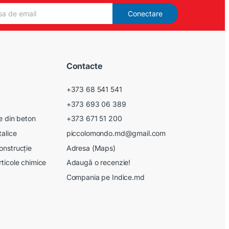
Conectare
Contacte
+373 68 541 541
+373 693 06 389
le din beton
+373 671 51 200
talice
piccolomondo.md@gmail.com
onstrucție
Adresa (Maps)
rticole chimice
Adaugă o recenzie!
Compania pe Indice.md