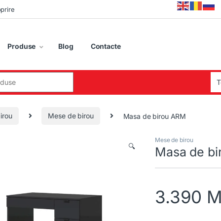
oprire
Produse
Blog
Contacte
:
irou
Mese de birou
Masa de birou ARM
Mese de birou
🔍
Masa de b
3.390
M