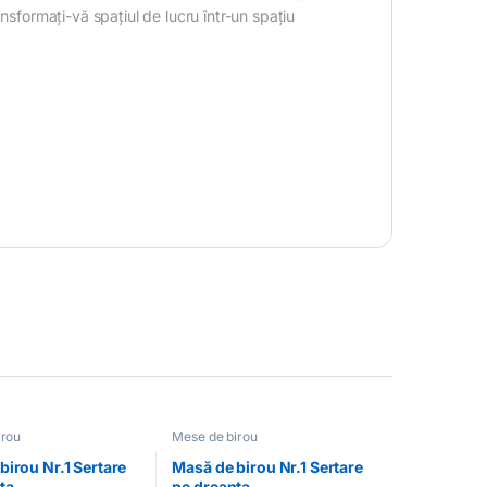
nsformați-vă spațiul de lucru într-un spațiu
irou
Mese de birou
birou Nr.1 Sertare
Masă de birou Nr.1 Sertare
ta
pe dreapta