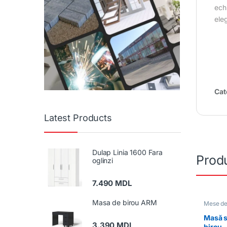
echi
ele
Cat
Latest Products
Dulap Linia 1600 Fara
Produ
oglinzi
7.490
MDL
Masa de birou ARM
Mese de
Masă s
3.390
MDL
birou