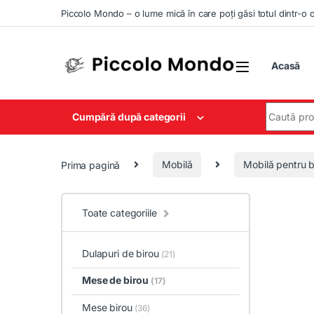
Skip to navigation
Skip to content
Piccolo Mondo – o lume mică în care poți găsi totul dintr-o 
Acasă
Search for
Cumpără după categorii
Prima pagină
Mobilă
Mobilă pentru b
Toate categoriile
Dulapuri de birou
(21)
Mese de birou
(17)
Mese birou
(36)