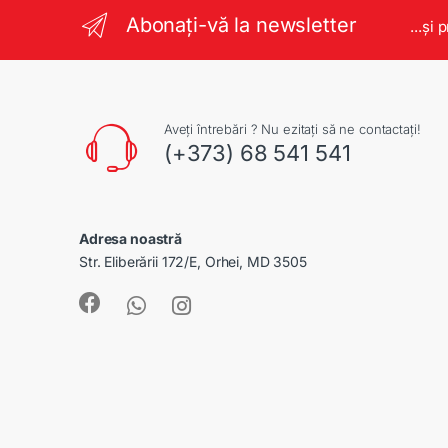
Abonați-vă la newsletter
...și 
Aveți întrebări ? Nu ezitați să ne contactați!
(+373) 68 541 541
Adresa noastră
Str. Eliberării 172/E, Orhei, MD 3505