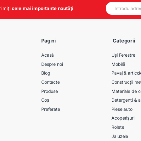
E
primiți
cele mai importante noutăți
m
a
i
l
*
Pagini
Categorii
Acasă
Uși Ferestre
Despre noi
Mobilă
Blog
Pavaj & artico
Contacte
Construcții me
Produse
Materiale de c
Coș
Detergenți & a
Preferate
Piese auto
Acoperișuri
Rolete
Jaluzele