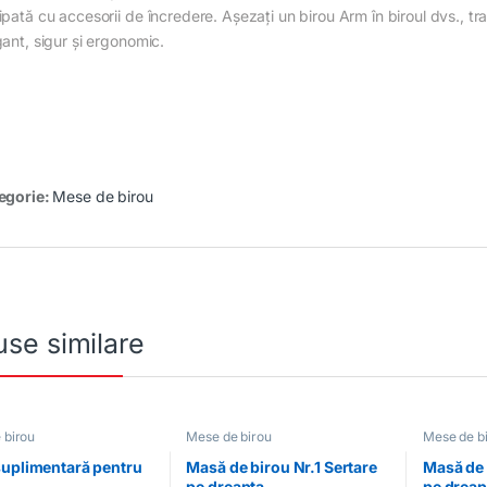
pată cu accesorii de încredere. Așezați un birou Arm în biroul dvs., tra
gant, sigur și ergonomic.
egorie:
Mese de birou
se similare
 birou
Mese de birou
Mese de b
uplimentară pentru
Masă de birou Nr.1 Sertare
Masă de 
pe dreapta
pe dreap