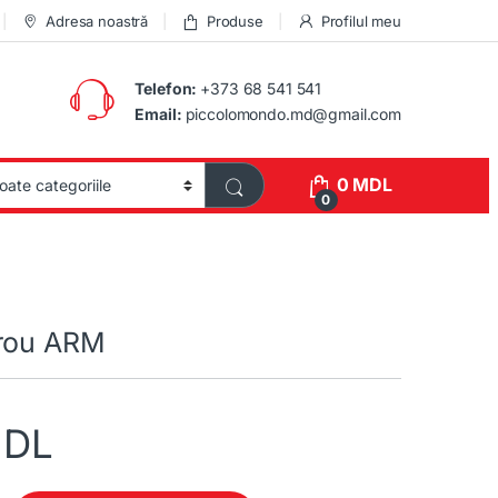
Adresa noastră
Produse
Profilul meu
Telefon:
+373 68 541 541
Email:
piccolomondo.md@gmail.com
0
MDL
0
irou ARM
DL