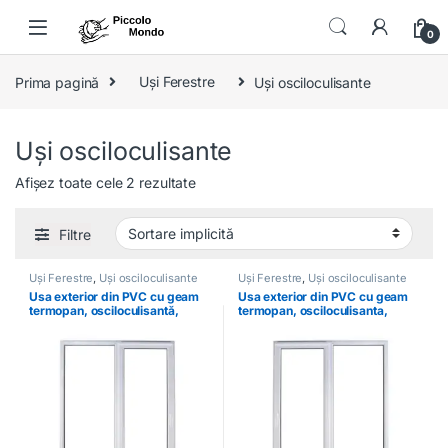
Skip to navigation
Skip to content
0
Prima pagină
Uși Ferestre
Uși osciloculisante
Uși osciloculisante
Afișez toate cele 2 rezultate
Filtre
Uși Ferestre
,
Uși osciloculisante
Uși Ferestre
,
Uși osciloculisante
Usa exterior din PVC cu geam
Usa exterior din PVC cu geam
termopan, osciloculisantă,
termopan, osciloculisanta,
dreapta, alb, 200 x 210 cm
stanga, alb, 200 x 210 cm