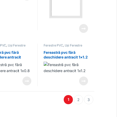
 PVC
,
Uși Ferestre
Ferestre PVC
,
Uși Ferestre
ră pvc fără
Fereastră pvc fără
ere antracit
deschidere antracit 1×1.2
1
2
3