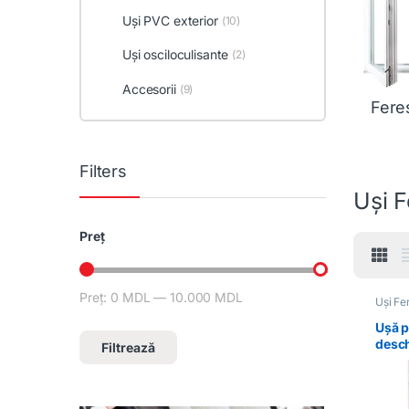
Uși PVC exterior
(10)
Uși osciloculisante
(2)
Accesorii
(9)
Fere
Filters
Uși F
Preț
Preț:
0 MDL
—
10.000 MDL
Preț minim
Preț maxim
Uși Fe
Ușă p
desch
Filtrează