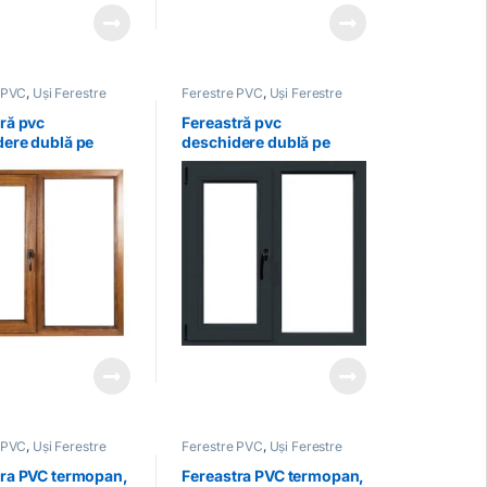
 PVC
,
Uși Ferestre
Ferestre PVC
,
Uși Ferestre
ră pvc
Fereastră pvc
dere dublă pe
deschidere dublă pe
culoare stejar
stanga culoare antracit
 PVC
,
Uși Ferestre
Ferestre PVC
,
Uși Ferestre
tra PVC termopan,
Fereastra PVC termopan,