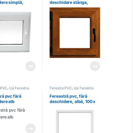
ere simplă,
deschidere stânga,
 albă
stejar auriu
 PVC
,
Uși Ferestre
Ferestre PVC
,
Uși Ferestre
ră pvc fără
Fereastră pvc, fără
ere alb
deschidere, albă, 100 x
110 cm