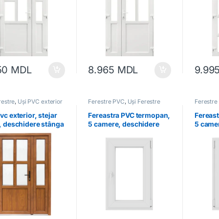
50
MDL
8.965
MDL
9.99
restre
,
Uși PVC exterior
Ferestre PVC
,
Uși Ferestre
Ferestre
vc exterior, stejar
Fereastra PVC termopan,
Fereas
, deschidere stânga
5 camere, deschidere
5 came
dublă, dreapta, albă
dublă, 