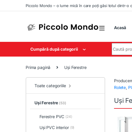
Skip to navigation
Skip to content
Piccolo Mondo – o lume mică în care poți găsi totul dintr-o 
Acasă
Search for
Cumpără după categorii
Prima pagină
Uși Ferestre
Producem 
Toate categoriile
Rolete
,
Pl
Uși F
Uși Ferestre
(53)
Ferestre PVC
(24)
Uși PVC interior
(9)