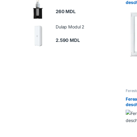
desch
drea
260
MDL
Dulap Modul 2
2.590
MDL
Feres
Ferea
desch