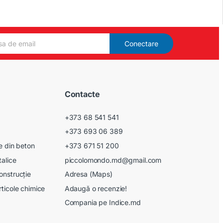
Conectare
Contacte
+373 68 541 541
+373 693 06 389
le din beton
+373 671 51 200
talice
piccolomondo.md@gmail.com
onstrucție
Adresa (Maps)
rticole chimice
Adaugă o recenzie!
Compania pe Indice.md