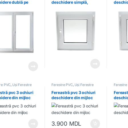
idere dublă pe
deschidere simplă,
deschid
pta
dreapta, albă
stânga,
tre PVC
,
Uși Ferestre
Ferestre PVC
,
Uși Ferestre
Ferestre
stră pvc 3 ochiuri
Fereastră pvc 3 ochiuri
Fereast
idere din mijloc
deschidere din mijloc
deschid
3.900
MDL