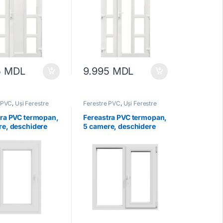
5
MDL
9.995
MDL
 PVC
,
Uși Ferestre
Ferestre PVC
,
Uși Ferestre
tra PVC termopan,
Fereastra PVC termopan,
re, deschidere
5 camere, deschidere
stânga, albă
dublă, dreapta, albă