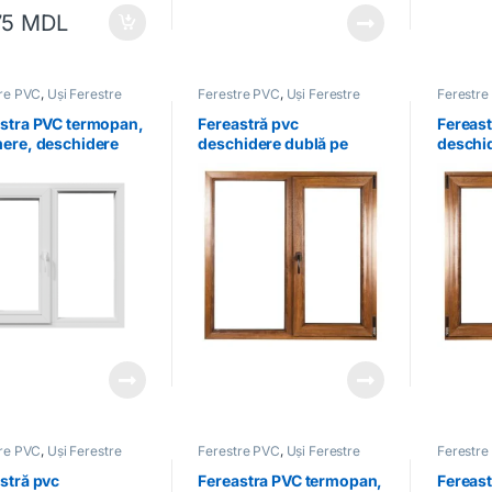
75
MDL
tre PVC
,
Uși Ferestre
Ferestre PVC
,
Uși Ferestre
Ferestre
stra PVC termopan,
Fereastră pvc
Fereast
ere, deschidere
deschidere dublă pe
deschi
, stânga, albă
dreapta culoare stejar
stânga 
auriu
auriu
tre PVC
,
Uși Ferestre
Ferestre PVC
,
Uși Ferestre
Ferestre
stră pvc
Fereastra PVC termopan,
Fereas