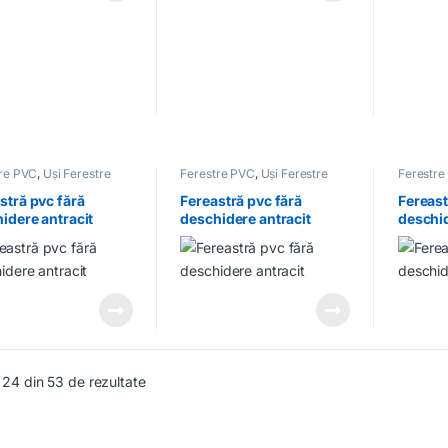
tre PVC
,
Uși Ferestre
Ferestre PVC
,
Uși Ferestre
Ferestre
stră pvc fără
Fereastră pvc fără
Fereast
idere antracit
deschidere antracit
deschid
1×0.8
- 24 din 53 de rezultate