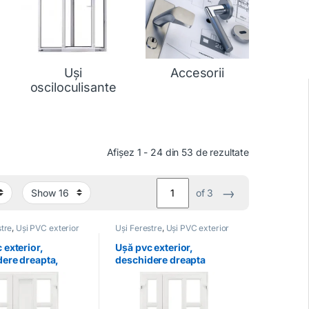
Uși
Accesorii
osciloculisante
Afișez 1 - 24 din 53 de rezultate
→
of 3
stre
,
Uși PVC exterior
Uși Ferestre
,
Uși PVC exterior
 exterior,
Ușă pvc exterior,
ere dreapta,
deschidere dreapta
 albă