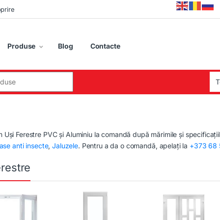
oprire
Produse
Blog
Contacte
:
Uși Ferestre PVC și Aluminiu la comandă după mărimile și specificațiil
ase anti insecte
,
Jaluzele
. Pentru a da o comandă, apelați la
+373 68 
erestre