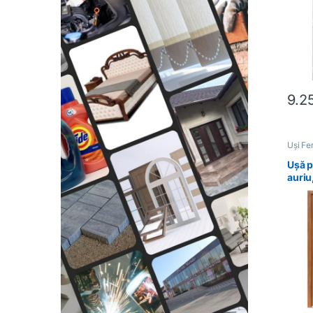
9.2
Uși Fe
Ușă p
auriu