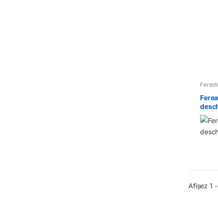
Feres
Ferea
desch
Afișez 1 