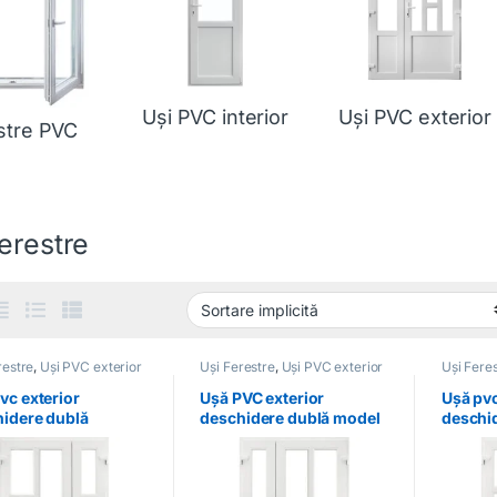
Uși PVC interior
Uși PVC exterior
stre PVC
erestre
restre
,
Uși PVC exterior
Uși Ferestre
,
Uși PVC exterior
Uși Fere
vc exterior
Ușă PVC exterior
Ușă pvc
idere dublă
deschidere dublă model
deschid
2
culoare