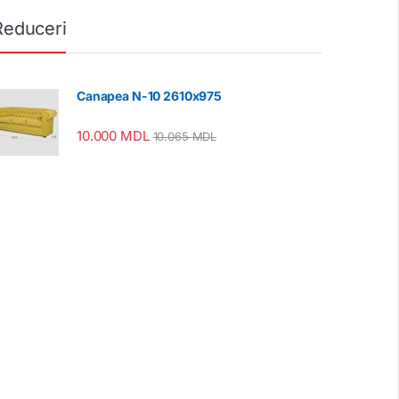
Reduceri
Canapea N-10 2610x975
10.000
MDL
10.065
MDL