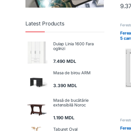
9.3
Latest Products
Feres
Ferea
5 cam
dublă
Dulap Linia 1600 Fara
oglinzi
7.490
MDL
Masa de birou ARM
3.390
MDL
Masă de bucătărie
extensibilă Noroc
1.190
MDL
Feres
Ferea
Taburet Oval