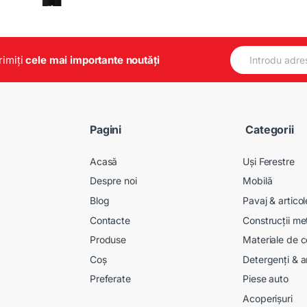
E
primiți
cele mai importante noutăți
m
a
i
l
*
Pagini
Categorii
Acasă
Uși Ferestre
Despre noi
Mobilă
Blog
Pavaj & artico
Contacte
Construcții me
Produse
Materiale de c
Coș
Detergenți & a
Preferate
Piese auto
Acoperișuri