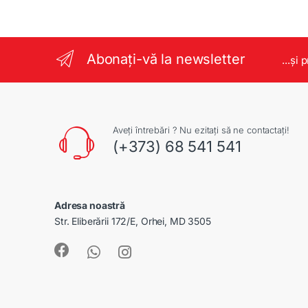
Abonați-vă la newsletter
...și 
Aveți întrebări ? Nu ezitați să ne contactați!
(+373) 68 541 541
Adresa noastră
Str. Eliberării 172/E, Orhei, MD 3505