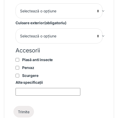
Culoare exterior
(obligatoriu)
Accesorii
Plasă anti insecte
Pervaz
Scurgere
Alte specificații
Trimite