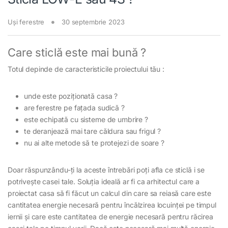
Uși ferestre
30 septembrie 2023
Care sticlă este mai bună ?
Totul depinde de caracteristicile proiectului tău :
unde este poziționată casa ?
are ferestre pe fațada sudică ?
este echipată cu sisteme de umbrire ?
te deranjează mai tare căldura sau frigul ?
nu ai alte metode să te protejezi de soare ?
Doar răspunzându-ți la aceste întrebări poți afla ce sticlă i se
potrivește casei tale. Soluția ideală ar fi ca arhitectul care a
proiectat casa să fi făcut un calcul din care sa reiasă care este
cantitatea energie necesară pentru încălzirea locuinței pe timpul
iernii și care este cantitatea de energie necesară pentru răcirea