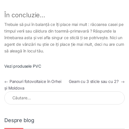
În concluzie…
Trebuie să pui în balanță ce îți place mai mult : răcoarea casei pe
timpul verii sau căldura din toamnă-primavară ? Răspunde la
întrebarea asta și vei afla singur ce sticlă ți se potrivește. Nici un
agent de vânzări nu știe ce iți place ție mai mult, deci nu are cum
să aleagă în locul tău.
Vezi produsele PVC
Navigare în articole
←
Panouri fotovoltaice în Orhei
Geam cu 3 sticle sau cu 2?
→
și Moldova
Caută după:
Despre blog