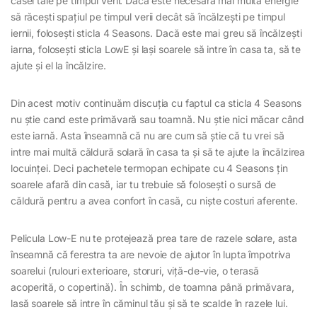
casei tale pe timpul verii. Dacă este necesară mai multă energie
să răcești spațiul pe timpul verii decât să încălzești pe timpul
iernii, folosești sticla 4 Seasons. Dacă este mai greu să încălzești
iarna, folosești sticla LowE și lași soarele să intre în casa ta, să te
ajute și el la încălzire.
Din acest motiv continuăm discuția cu faptul ca sticla 4 Seasons
nu știe cand este primăvară sau toamnă. Nu știe nici măcar când
este iarnă. Asta înseamnă că nu are cum să știe că tu vrei să
intre mai multă căldură solară în casa ta și să te ajute la încălzirea
locuinței. Deci pachetele termopan echipate cu 4 Seasons țin
soarele afară din casă, iar tu trebuie să folosești o sursă de
căldură pentru a avea confort în casă, cu niște costuri aferente.
Pelicula Low-E nu te protejează prea tare de razele solare, asta
înseamnă că ferestra ta are nevoie de ajutor în lupta împotriva
soarelui (rulouri exterioare, storuri, viță-de-vie, o terasă
acoperită, o copertină). În schimb, de toamna până primăvara,
lasă soarele să intre în căminul tău și să te scalde în razele lui.