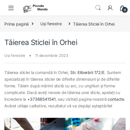
Skip to navigation
Skip to content
0
Prima pagină
Uși ferestre
Tăierea Sticlei în Orhei
Tăierea Sticlei în Orhei
Uși ferestre
11 decembrie 2023
Tăierea sticlei la comandă în Orhei,
Str. Eliberării 172/E
. Suntem
specializați în tăierea sticlei de diferite dimensiuni și de diferite
forme. Tăiem după mărimi sticlă cu arc, cu unghiuri și forme
complicate. Dacă aveți nevoie de tăierea unei sticle, apelați cu
încredere la
+37368541541
, sau vizitați pagina noastră
contacte
.
Având utilaje calitative, rezultatul vă va depăși așteptările!