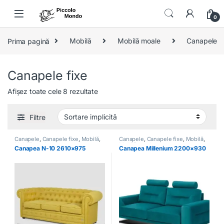
Skip to navigation
Skip to content
0
Prima pagină
Mobilă
Mobilă moale
Canapele
Canapele fixe
Afișez toate cele 8 rezultate
Filtre
Canapele
,
Canapele fixe
,
Mobilă
,
Canapele
,
Canapele fixe
,
Mobilă
,
Mobilă moale
Mobilă moale
Canapea N-10 2610×975
Canapea Millenium 2200×930