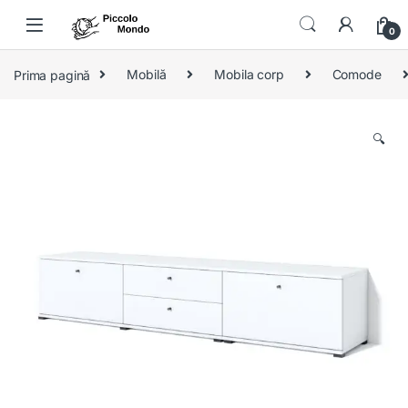
Skip to navigation
Skip to content
0
Prima pagină
Mobilă
Mobila corp
Comode
🔍