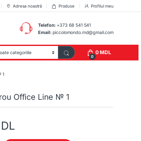
Adresa noastră
Produse
Profilul meu
Telefon:
+373 68 541 541
Email:
piccolomondo.md@gmail.com
0
MDL
0
№ 1
rou Office Line № 1
DL