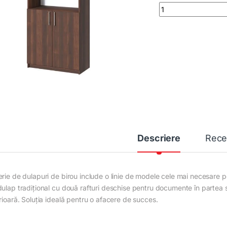
Dulap de birou Offic
Descriere
Rece
rie de dulapuri de birou include o linie de modele cele mai necesare pen
dulap tradițional cu două rafturi deschise pentru documente în partea 
rioară. Soluția ideală pentru o afacere de succes.