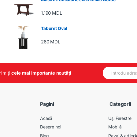
1.190
MDL
Taburet Oval
260
MDL
E
primiți
cele mai importante noutăți
m
a
i
l
*
Pagini
Categorii
Acasă
Uși Ferestre
Despre noi
Mobilă
Blog
Pavaj & artico