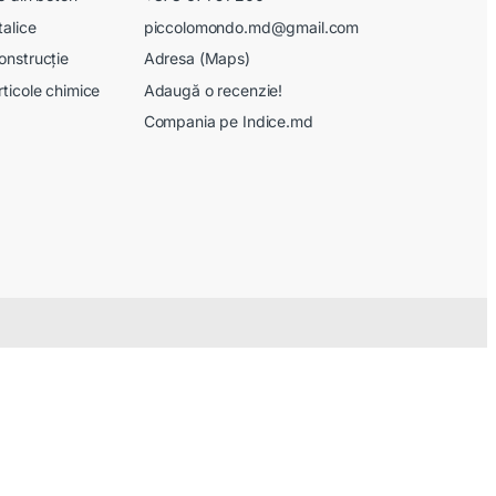
talice
piccolomondo.md@gmail.com
onstrucție
Adresa (Maps)
rticole chimice
Adaugă o recenzie!
Compania pe Indice.md