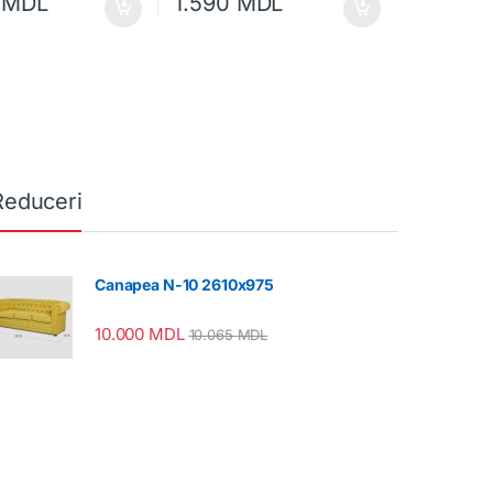
0
MDL
1.590
MDL
Reduceri
Canapea N-10 2610x975
10.000
MDL
10.065
MDL