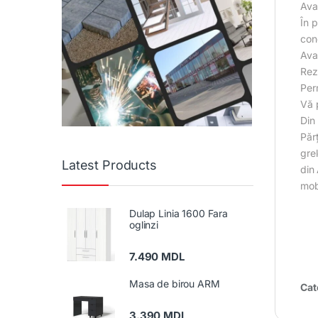
Ava
În 
con
Ava
Rezi
Per
Vă p
Din 
Păr
grel
Latest Products
din 
mobi
Dulap Linia 1600 Fara
oglinzi
7.490
MDL
Masa de birou ARM
Cat
3.390
MDL