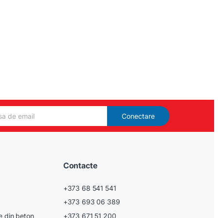
Conectare
Contacte
+373 68 541 541
+373 693 06 389
le din beton
+373 671 51 200