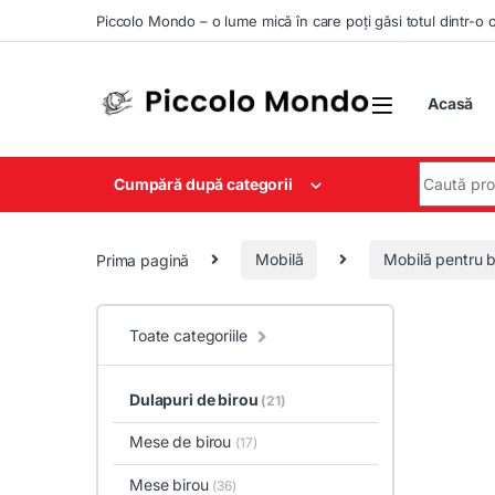
Skip to navigation
Skip to content
Piccolo Mondo – o lume mică în care poți găsi totul dintr-o 
Acasă
Search for
Cumpără după categorii
Prima pagină
Mobilă
Mobilă pentru b
Toate categoriile
Dulapuri de birou
(21)
Mese de birou
(17)
Mese birou
(36)