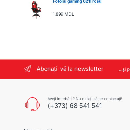
Fotoliu gaming 6211 rosu
1.899
MDL
Abonați-vă la newsletter
...și 
Aveți întrebări ? Nu ezitați să ne contactați!
(+373) 68 541 541