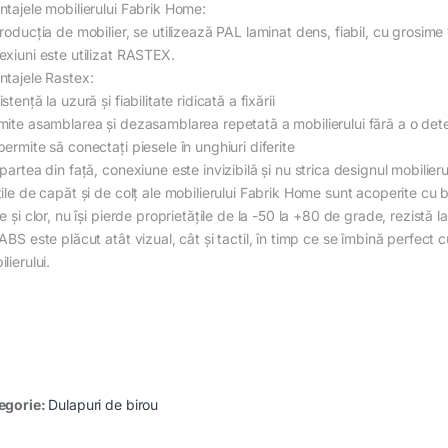
ntajele mobilierului Fabrik Home:
producția de mobilier, se utilizează PAL laminat dens, fiabil, cu grosim
exiuni este utilizat RASTEX.
ntajele Rastex:
stență la uzură și fiabilitate ridicată a fixării
mite asamblarea și dezasamblarea repetată a mobilierului fără a o deter
ermite să conectați piesele în unghiuri diferite
partea din față, conexiune este invizibilă și nu strica designul mobilieru
țile de capăt și de colț ale mobilierului Fabrik Home sunt acoperite c
e și clor, nu își pierde proprietățile de la -50 la +80 de grade, rezistă l
ABS este plăcut atât vizual, cât și tactil, în timp ce se îmbină perfect
lierului.
egorie:
Dulapuri de birou