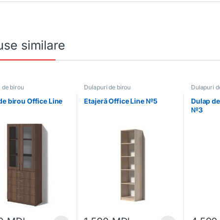
se similare
 de birou
Dulapuri de birou
Dulapuri d
de birou Office Line
Etajeră Office Line №5
Dulap de
№3