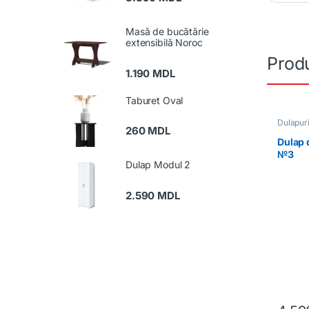
Masă de bucătărie
extensibilă Noroc
Produ
1.190
MDL
Taburet Oval
Dulapuri
260
MDL
Dulap 
№3
Dulap Modul 2
2.590
MDL