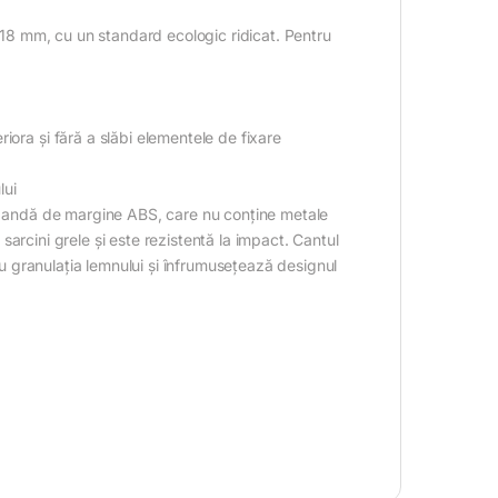
e 18 mm, cu un standard ecologic ridicat. Pentru
iora și fără a slăbi elementele de fixare
lui
u bandă de margine ABS, care nu conține metale
a sarcini grele și este rezistentă la impact. Cantul
 cu granulația lemnului și înfrumusețează designul