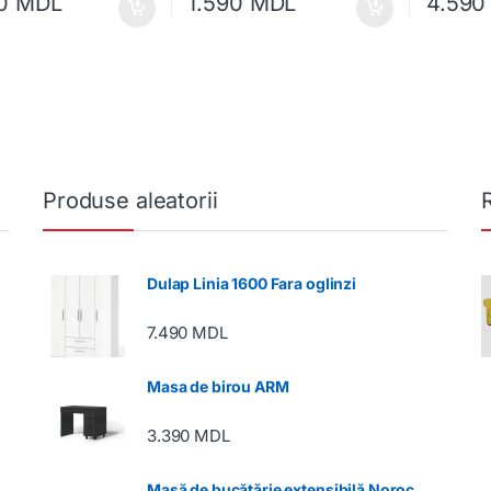
90
MDL
1.590
MDL
4.59
Produse aleatorii
Dulap Linia 1600 Fara oglinzi
7.490
MDL
Masa de birou ARM
3.390
MDL
Masă de bucătărie extensibilă Noroc