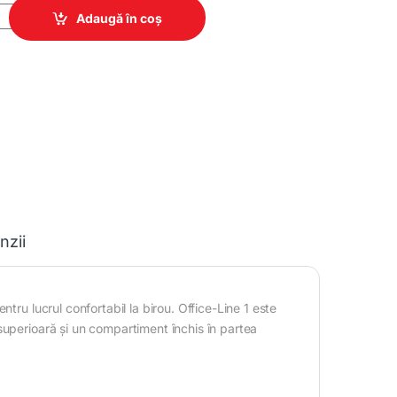
e Line № 1 quantity
Adaugă în coș
nzii
tru lucrul confortabil la birou. Office-Line 1 este
superioară și un compartiment închis în partea