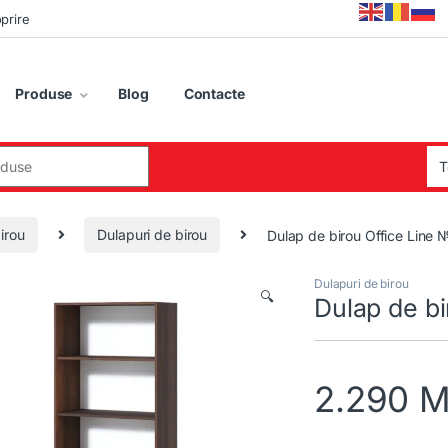
oprire
Produse
Blog
Contacte
:
irou
Dulapuri de birou
Dulap de birou Office Line 
Dulapuri de birou
🔍
Dulap de bi
2.290
M