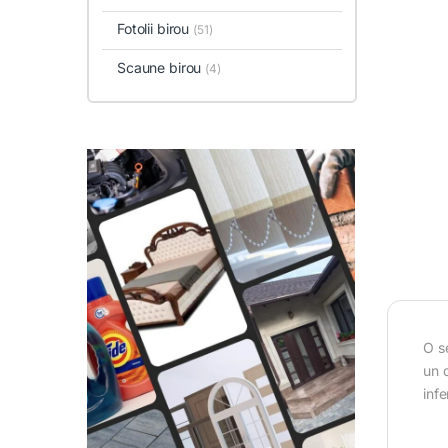
Fotolii birou
(51)
Scaune birou
(4)
O se
un 
infe