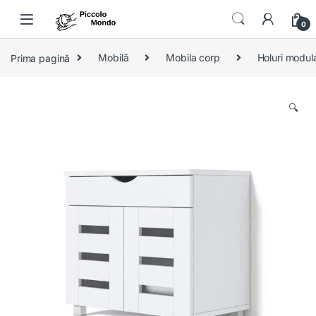
Skip to navigation
Skip to content
0
Prima pagină
Mobilă
Mobila corp
Holuri modul
🔍