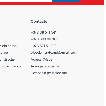
Contacte
+373 68 541 541
+373 693 06 389
le din beton
+373 671 51 200
talice
piccolomondo.md@gmail.com
onstrucție
Adresa (Maps)
rticole chimice
Adaugă o recenzie!
Compania pe Indice.md