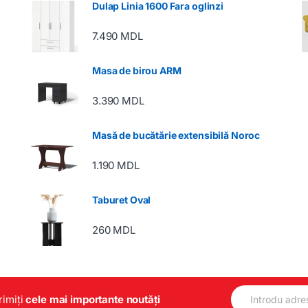
Dulap Linia 1600 Fara oglinzi
7.490
MDL
Masa de birou ARM
3.390
MDL
Masă de bucătărie extensibilă Noroc
1.190
MDL
Taburet Oval
260
MDL
E
primiți
cele mai importante noutăți
m