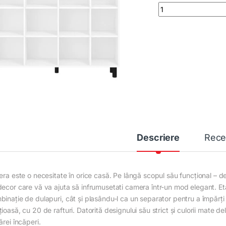
Etajera Albert quant
Descriere
Rece
era este o necesitate în orice casă. Pe lângă scopul său funcțional – de
decor care vă va ajuta să infrumusetati camera într-un mod elegant. Eta
binație de dulapuri, cât și plasându-l ca un separator pentru a împărți 
ioasă, cu 20 de rafturi. Datorită designului său strict și culorii mate del
ărei încăperi.