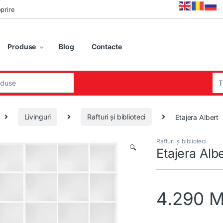
oprire
Produse
Blog
Contacte
:
Livinguri
Rafturi și biblioteci
Etajera Albert
Rafturi și biblioteci
🔍
Etajera Albe
4.290
M