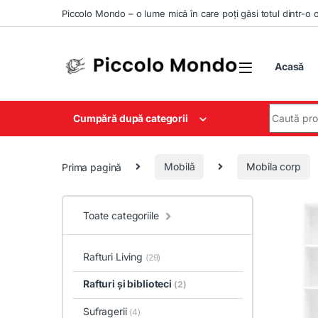
Skip to navigation
Skip to content
Piccolo Mondo – o lume mică în care poți găsi totul dintr-o 
Acasă
Search for
Cumpără după categorii
Prima pagină
Mobilă
Mobila corp
Toate categoriile
Rafturi Living
(29)
Rafturi și biblioteci
(2)
Sufragerii
(4)