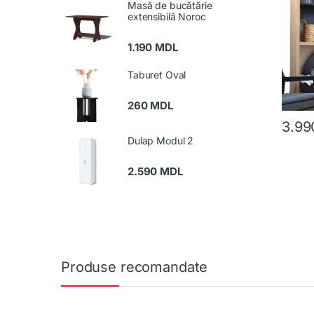
Masă de bucătărie
extensibilă Noroc
1.190
MDL
Taburet Oval
260
MDL
3.9
Dulap Modul 2
2.590
MDL
Produse recomandate