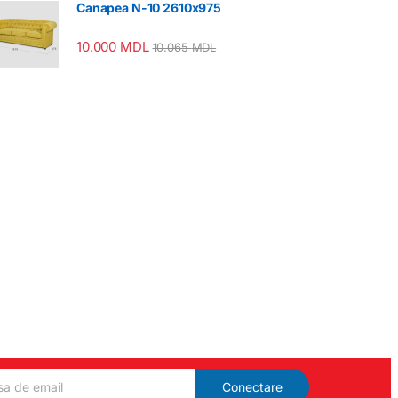
Canapea N-10 2610x975
10.000
MDL
10.065
MDL
Conectare