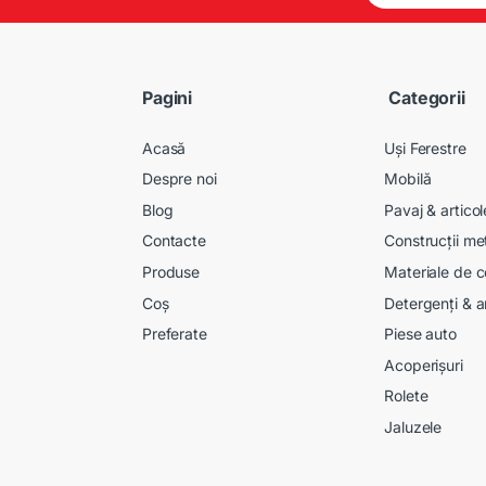
a
i
l
*
Pagini
Categorii
Acasă
Uși Ferestre
Despre noi
Mobilă
Blog
Pavaj & artico
Contacte
Construcții me
Produse
Materiale de c
Coș
Detergenți & a
Preferate
Piese auto
Acoperișuri
Rolete
Jaluzele