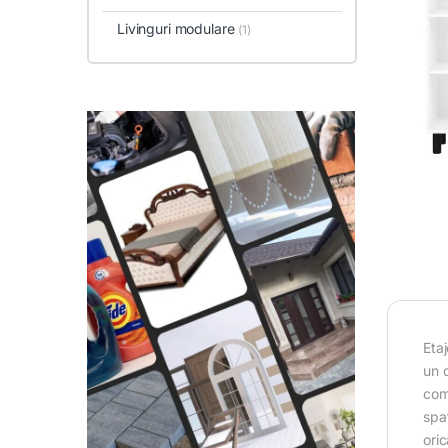
Livinguri modulare
(1)
Etaj
un 
com
spaț
oric