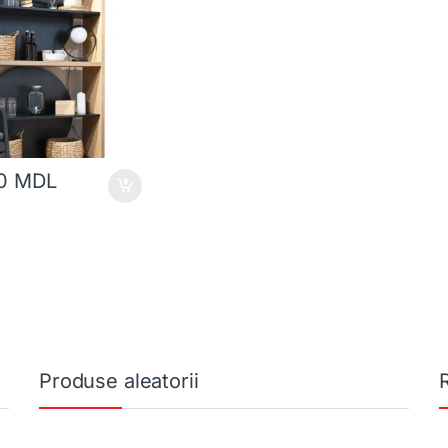
90
MDL
Produse aleatorii