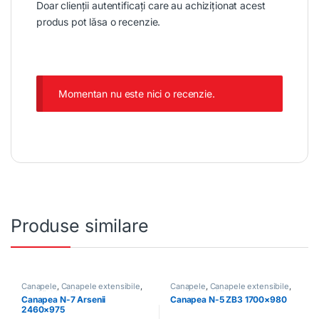
Doar clienții autentificați care au achiziționat acest
produs pot lăsa o recenzie.
Momentan nu este nici o recenzie.
Produse similare
Canapele
,
Canapele extensibile
,
Canapele
,
Canapele extensibile
,
Mobilă
,
Mobilă moale
Mobilă
,
Mobilă moale
Canapea N-7 Arsenii
Canapea N-5 ZB3 1700×980
2460×975