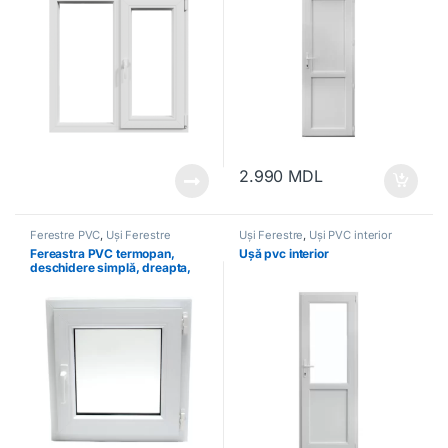
2.990
MDL
Ferestre PVC
,
Uși Ferestre
Uși Ferestre
,
Uși PVC interior
Fereastra PVC termopan,
Ușă pvc interior
deschidere simplă, dreapta,
albă