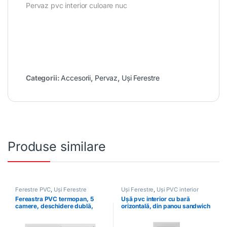
Pervaz pvc interior culoare nuc
Categorii:
Accesorii
,
Pervaz
,
Uși Ferestre
Produse similare
Ferestre PVC
,
Uși Ferestre
Uși Ferestre
,
Uși PVC interior
Fereastra PVC termopan, 5
Ușă pvc interior cu bară
camere, deschidere dublă,
orizontală, din panou sandwich
dreapta, albă