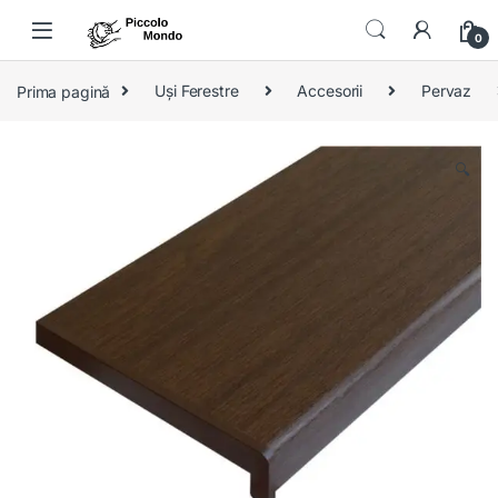
Skip to navigation
Skip to content
0
Prima pagină
Uși Ferestre
Accesorii
Pervaz
🔍