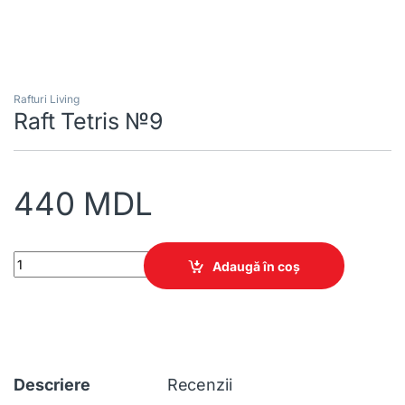
Rafturi Living
Raft Tetris №9
440
MDL
Raft Tetris №9 quantity
Adaugă în coș
Descriere
Recenzii