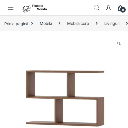
Skip to navigation
Skip to content
0
Prima pagină
Mobilă
Mobila corp
Livinguri
🔍