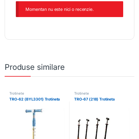
Momentan nu este nici o recenzie.
Produse similare
Trotinete
Trotinete
TRO-62 (BYL3301) Trotineta
TRO-67 (218) Trotineta