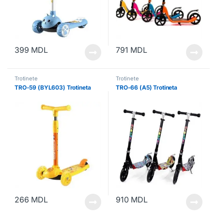
399
MDL
791
MDL
Trotinete
Trotinete
TRO-59 (BYL603) Trotineta
TRO-66 (A5) Trotineta
266
MDL
910
MDL