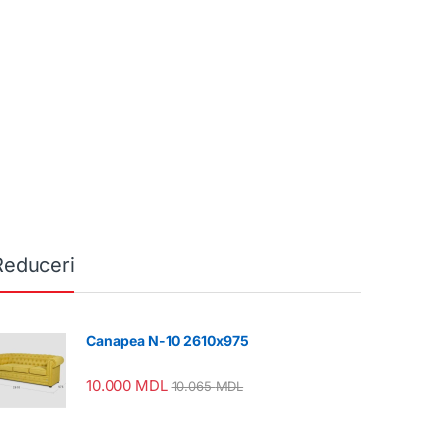
Reduceri
Canapea N-10 2610x975
10.000
MDL
10.065
MDL