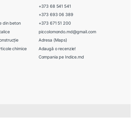
+373 68 541 541
+373 693 06 389
le din beton
+373 671 51 200
talice
piccolomondo.md@gmail.com
onstrucție
Adresa (Maps)
rticole chimice
Adaugă o recenzie!
Compania pe Indice.md