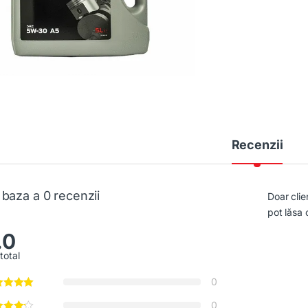
Recenzii
 baza a 0 recenzii
Doar clie
pot lăsa 
.0
total
0
0