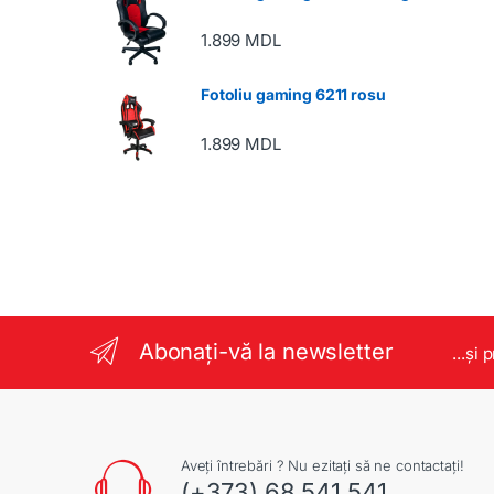
1.899
MDL
Fotoliu gaming 6211 rosu
1.899
MDL
Abonați-vă la newsletter
...și 
Aveți întrebări ? Nu ezitați să ne contactați!
(+373) 68 541 541