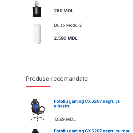
260
MDL
Dulap Modul 2
2.590
MDL
Produse recomandate
Fotoliu gaming CX 6207 negru cu
albastru
1.899
MDL
Fotoliu gaming CX 6207 negru cu rosu