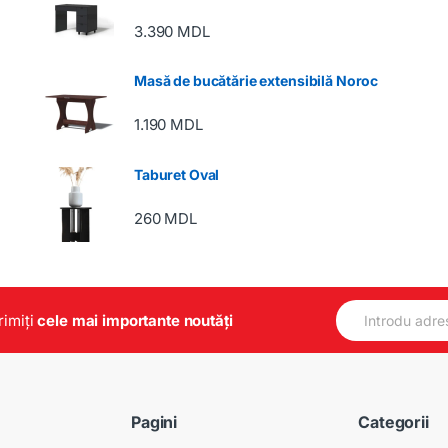
3.390
MDL
Masă de bucătărie extensibilă Noroc
1.190
MDL
Taburet Oval
260
MDL
E
primiți
cele mai importante noutăți
m
a
i
l
*
Pagini
Categorii