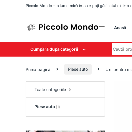
Skip to navigation
Skip to content
Piccolo Mondo – o lume mică în care poți găsi totul dintr-o 
Acasă
Search for
Cumpără după categorii
Prima pagină
Piese auto
Ulei pentru m
Toate categoriile
Piese auto
(1)