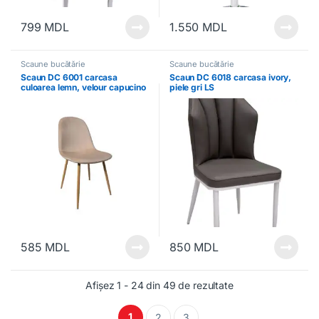
799
MDL
1.550
MDL
Scaune bucătărie
Scaune bucătărie
Scaun DC 6001 carcasa
Scaun DC 6018 carcasa ivory,
culoarea lemn, velour capucino
piele gri LS
nr. 5
585
MDL
850
MDL
Afișez 1 - 24 din 49 de rezultate
1
2
3