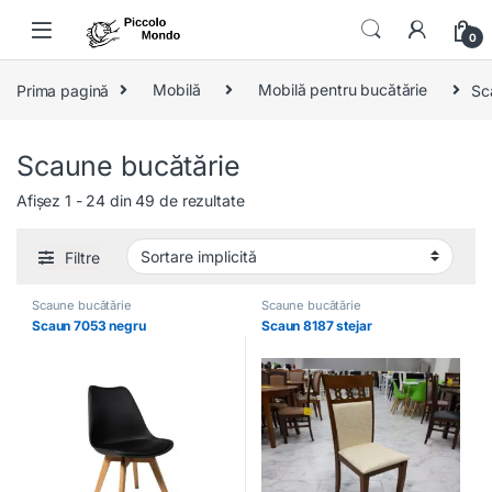
Skip to navigation
Skip to content
0
Prima pagină
Mobilă
Mobilă pentru bucătărie
Sc
Scaune bucătărie
Afișez 1 - 24 din 49 de rezultate
Filtre
Scaune bucătărie
Scaune bucătărie
Scaun 7053 negru
Scaun 8187 stejar