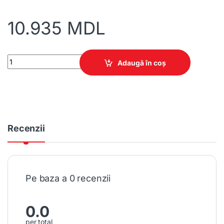
10.935
MDL
Bucătărie Basalt quantity
Adaugă în coș
Recenzii
Pe baza a 0 recenzii
0.0
per total