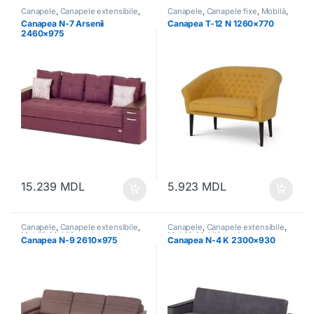
Canapele
,
Canapele extensibile
,
Canapele
,
Canapele fixe
,
Mobilă
,
Mobilă
,
Mobilă moale
Mobilă moale
Canapea N-7 Arsenii
Canapea T-12 N 1260×770
2460×975
15.239
MDL
5.923
MDL
Canapele
,
Canapele extensibile
,
Canapele
,
Canapele extensibile
,
Mobilă
,
Mobilă moale
Mobilă
,
Mobilă moale
Canapea N-9 2610×975
Canapea N-4 K 2300×930