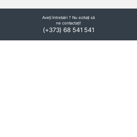
Aveți întrebări ? Nu ezitați să
ne contactați!
(+373) 68 541 541