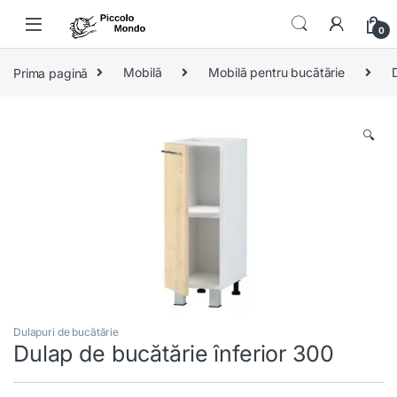
Skip to navigation
Skip to content
0
Prima pagină
Mobilă
Mobilă pentru bucătărie
🔍
Dulapuri de bucătărie
Dulap de bucătărie înferior 300