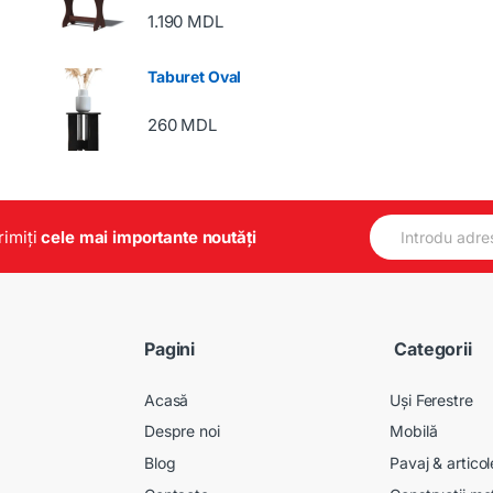
1.190
MDL
Taburet Oval
260
MDL
E
primiți
cele mai importante noutăți
m
a
i
l
*
Pagini
Categorii
Acasă
Uși Ferestre
Despre noi
Mobilă
Blog
Pavaj & artico