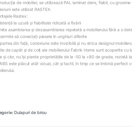
producția de mobilier, se utilizează PAL laminat dens, fiabil, cu grosim
exiuni este utilizat RASTEX.
ntajele Rastex:
stență la uzură și fiabilitate ridicată a fixării
mite asamblarea și dezasamblarea repetată a mobilierului fără a o deter
ermite să conectați piesele în unghiuri diferite
partea din față, conexiune este invizibilă și nu strica designul mobilieru
țile de capăt și de colț ale mobilierului Fabrik Home sunt acoperite c
e și clor, nu își pierde proprietățile de la -50 la +80 de grade, rezistă l
ABS este plăcut atât vizual, cât și tactil, în timp ce se îmbină perfect
lierului.
egorie:
Dulapuri de birou