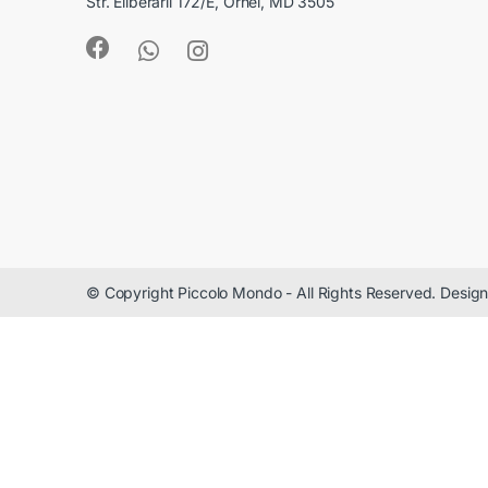
Str. Eliberării 172/E, Orhei, MD 3505
© Copyright Piccolo Mondo - All Rights Reserved. Desi