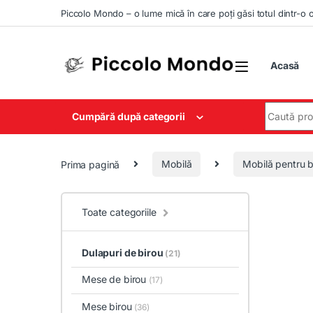
Skip to navigation
Skip to content
Piccolo Mondo – o lume mică în care poți găsi totul dintr-o 
Acasă
Search for
Cumpără după categorii
Prima pagină
Mobilă
Mobilă pentru b
Toate categoriile
Dulapuri de birou
(21)
Mese de birou
(17)
Mese birou
(36)