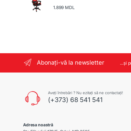
1.899
MDL
Abonați-vă la newsletter
...și 
Aveți întrebări ? Nu ezitați să ne contactați!
(+373) 68 541 541
Adresa noastră