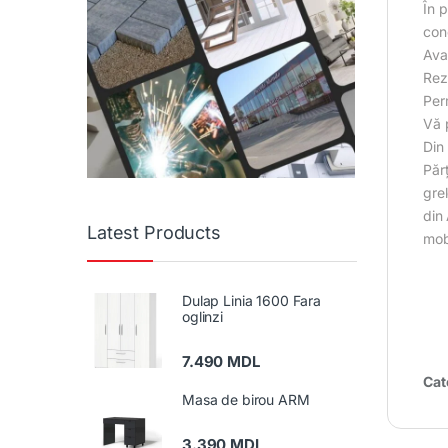
În 
con
Ava
Rezi
Per
Vă p
Din 
Păr
grel
din 
Latest Products
mobi
Dulap Linia 1600 Fara
oglinzi
7.490
MDL
Cat
Masa de birou ARM
3.390
MDL