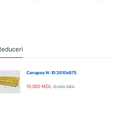
Reduceri
Canapea N-10 2610x975
10.000
MDL
10.065
MDL