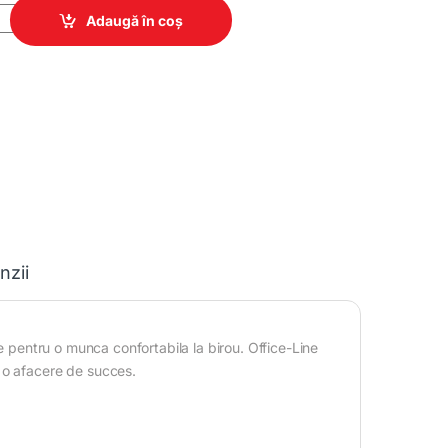
№5 quantity
Adaugă în coș
nzii
le pentru o munca confortabila la birou. Office-Line
 o afacere de succes.