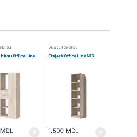
e birou
Dulapuri de birou
 birou Office Line
Etajeră Office Line №5
0
MDL
1.590
MDL