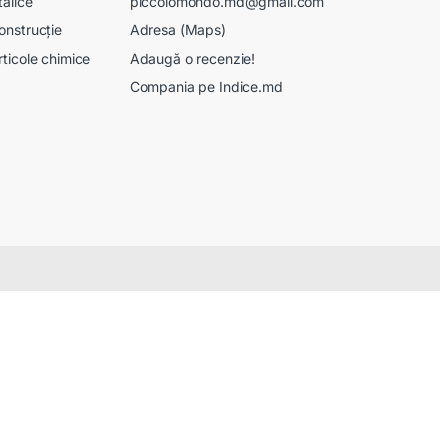
talice
piccolomondo.md@gmail.com
onstrucție
Adresa (Maps)
rticole chimice
Adaugă o recenzie!
Compania pe Indice.md