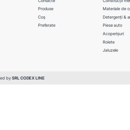
Contacte
Construcții me
Produse
Materiale de c
Coș
Detergenți & a
Preferate
Piese auto
Acoperișuri
Rolete
Jaluzele
gned by
SRL CODEX LINE