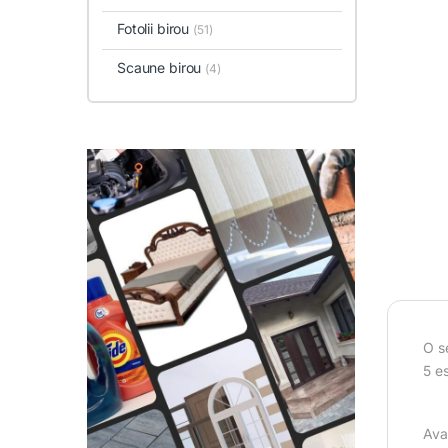
Fotolii birou
(51)
Scaune birou
(4)
O se
5 e
Ava