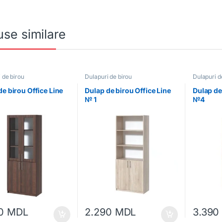
se similare
 de birou
Dulapuri de birou
Dulapuri d
de birou Office Line
Dulap de birou Office Line
Dulap de
№ 1
№4
90
MDL
2.290
MDL
3.39