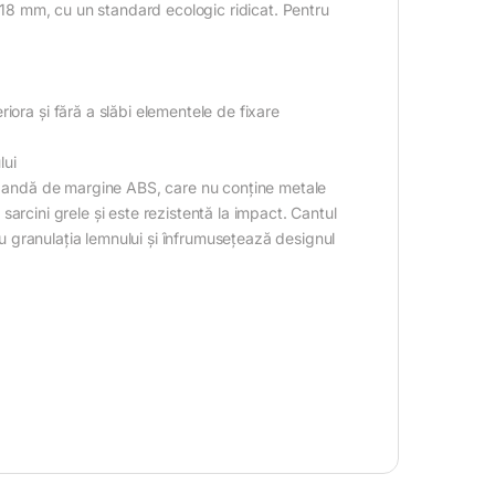
e 18 mm, cu un standard ecologic ridicat. Pentru
iora și fără a slăbi elementele de fixare
lui
u bandă de margine ABS, care nu conține metale
a sarcini grele și este rezistentă la impact. Cantul
 cu granulația lemnului și înfrumusețează designul