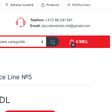
Adresa noastră
Produse
Profilul meu
Telefon:
+373 68 541 541
Email:
piccolomondo.md@gmail.com
0
MDL
0
ice Line №5
DL