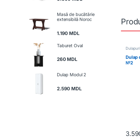
Masă de bucătărie
extensibilă Noroc
Produ
1.190
MDL
Taburet Oval
Dulapuri
Dulap 
260
MDL
№2
Dulap Modul 2
2.590
MDL
3.5