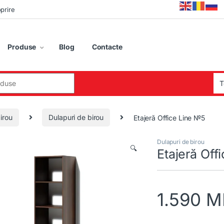
oprire
Produse
Blog
Contacte
:
irou
Dulapuri de birou
Etajeră Office Line №5
Dulapuri de birou
🔍
Etajeră Off
1.590
M