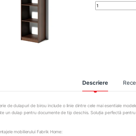
Etajeră Office Line 
Descriere
Rece
rie de dulapuri de birou include o linie dintre cele mai esentiale mode
ste un dulap pentru documente de tip deschis. Soluția perfectă pentru
ntajele mobilierului Fabrik Home: