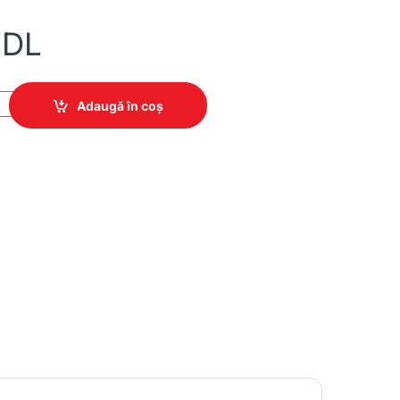
DL
Sertare pe stîngă quantity
Adaugă în coș