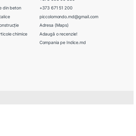
le din beton
+373 671 51 200
talice
piccolomondo.md@gmail.com
onstrucție
Adresa (Maps)
rticole chimice
Adaugă o recenzie!
Compania pe Indice.md