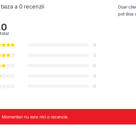
 baza a 0 recenzii
Doar clie
pot lăsa 
.0
total
0
0
0
0
0
Momentan nu este nici o recenzie.