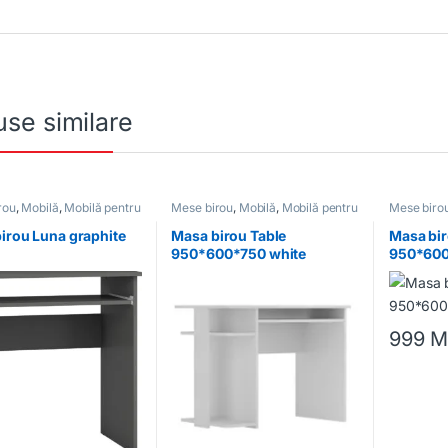
se similare
rou
,
Mobilă
,
Mobilă pentru
Mese birou
,
Mobilă
,
Mobilă pentru
Mese biro
birou
birou
irou Luna graphite
Masa birou Table
Masa bir
950*600*750 white
950*60
999
M