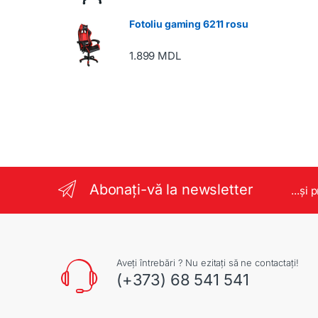
Fotoliu gaming 6211 rosu
1.899
MDL
Abonați-vă la newsletter
...și 
Aveți întrebări ? Nu ezitați să ne contactați!
(+373) 68 541 541