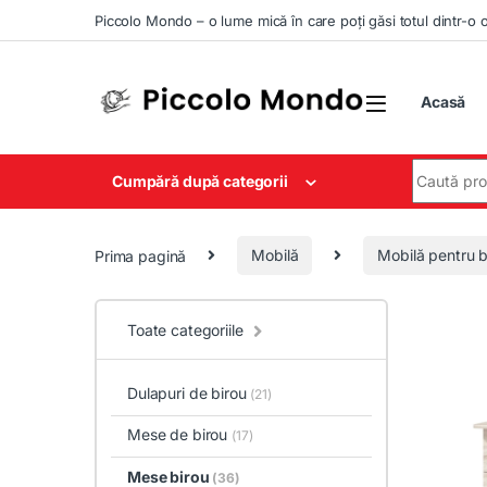
Skip to navigation
Skip to content
Piccolo Mondo – o lume mică în care poți găsi totul dintr-o 
Acasă
Search for
Cumpără după categorii
Prima pagină
Mobilă
Mobilă pentru b
Toate categoriile
Dulapuri de birou
(21)
Mese de birou
(17)
Mese birou
(36)