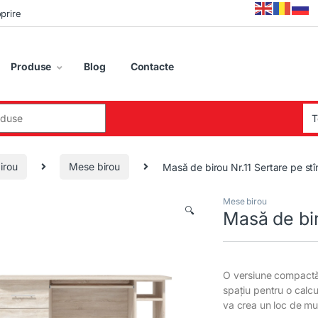
oprire
Produse
Blog
Contacte
:
irou
Mese birou
Masă de birou Nr.11 Sertare pe st
Mese birou
🔍
Masă de bir
O versiune compactă 
spațiu pentru o calc
va crea un loc de mu