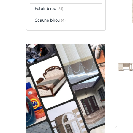
Fotolii birou
(51)
Scaune birou
(4)