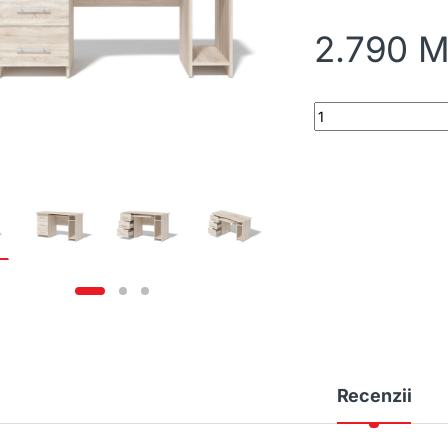
2.790
M
Masă de birou Nr.11 
Recenzii