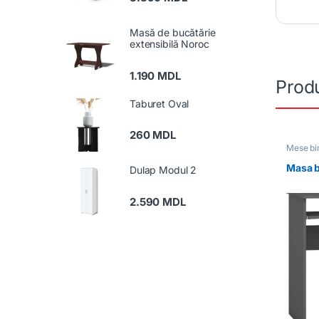
Masă de bucătărie
extensibilă Noroc
1.190
MDL
Produ
Taburet Oval
260
MDL
Mese bi
birou
Masa b
Dulap Modul 2
2.590
MDL