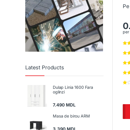
Pe
0
per 
Latest Products
Dulap Linia 1600 Fara
oglinzi
7.490
MDL
Masa de birou ARM
3.390
MDL