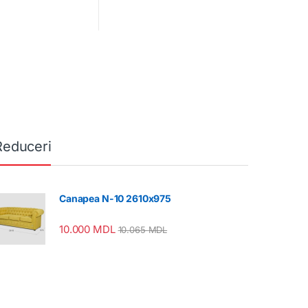
Reduceri
Canapea N-10 2610x975
10.000
MDL
10.065
MDL