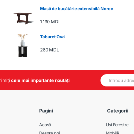
Masă de bucătărie extensibilă Noroc
1.190
MDL
Taburet Oval
260
MDL
E
primiți
cele mai importante noutăți
m
a
i
l
*
Pagini
Categorii
Acasă
Uși Ferestre
Despre noi
Mobilă