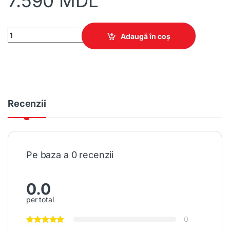
7.590
MDL
Pat CRISTAL 1600 cu mecanism de ridicare quantity
Adaugă în coș
Recenzii
Pe baza a 0 recenzii
0.0
per total
0