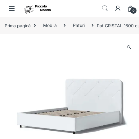
Skip to navigation
Skip to content
0
Prima pagină
Mobilă
Paturi
Pat CRISTAL 1600 cu
🔍