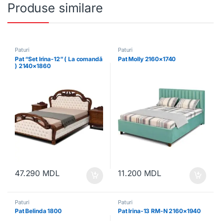
Produse similare
Paturi
Paturi
Pat “Set Irina-12” ( La comandă
Pat Molly 2160×1740
) 2140×1860
47.290
MDL
11.200
MDL
Paturi
Paturi
Pat Belinda 1800
Pat Irina-13 RM-N 2160×1940