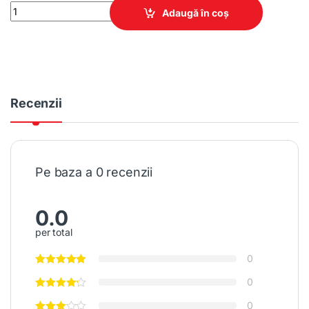
Pat Simfonie cu noptiere și raft sub pat quantity
Adaugă în coș
Recenzii
Pe baza a 0 recenzii
0.0
per total
0
0
0