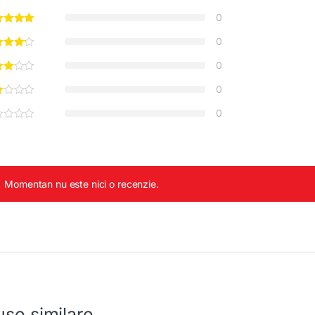
0
0
0
0
0
Momentan nu este nici o recenzie.
se similare