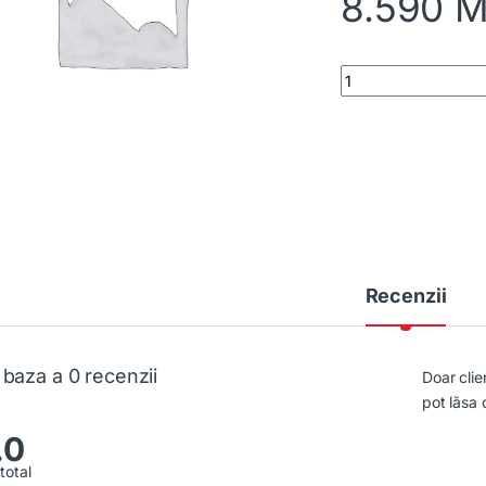
8.590
M
Pat Simfonie quanti
Recenzii
 baza a 0 recenzii
Doar clie
pot lăsa 
.0
total