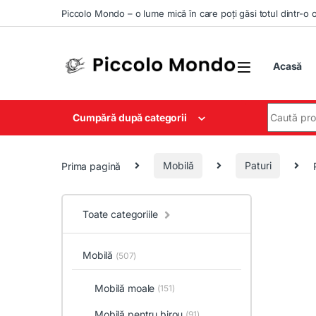
Skip to navigation
Skip to content
Piccolo Mondo – o lume mică în care poți găsi totul dintr-o 
Acasă
Search for
Cumpără după categorii
Prima pagină
Mobilă
Paturi
Toate categoriile
Mobilă
(507)
Mobilă moale
(151)
Mobilă pentru birou
(91)