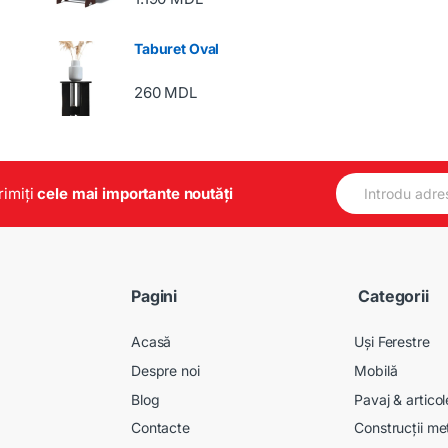
Taburet Oval
260
MDL
E
primiți
cele mai importante noutăți
m
a
i
l
*
Pagini
Categorii
Acasă
Uși Ferestre
Despre noi
Mobilă
Blog
Pavaj & artico
Contacte
Construcții me