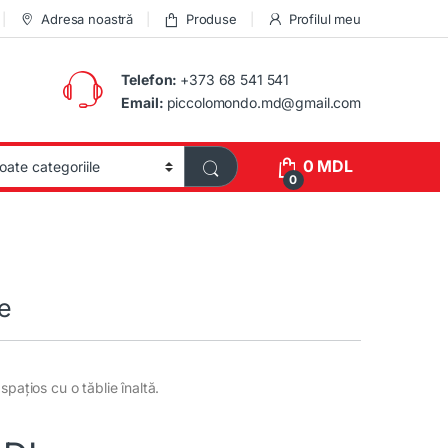
Adresa noastră
Produse
Profilul meu
Telefon:
+373 68 541 541
Email:
piccolomondo.md@gmail.com
0
MDL
0
ie
spațios cu o tăblie înaltă.