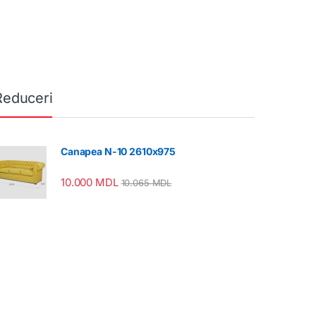
Reduceri
Canapea N-10 2610x975
10.000
MDL
10.065
MDL