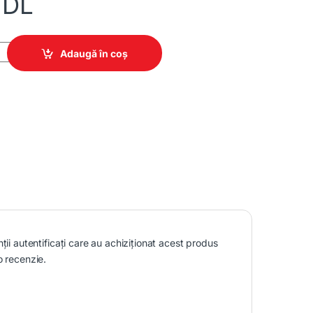
DL
ty
Adaugă în coș
nții autentificați care au achiziționat acest produs
o recenzie.