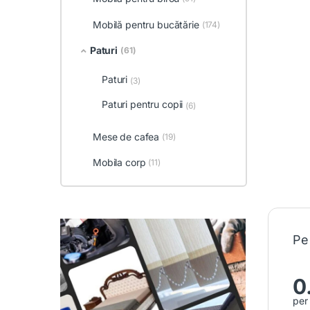
Mobilă pentru bucătărie
(174)
Paturi
(61)
Paturi
(3)
Paturi pentru copii
(6)
Mese de cafea
(19)
Mobila corp
(11)
Pe
0
per 