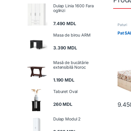
Dulap Linia 1600 Fara
oglinzi
7.490
MDL
Paturi
Pat S
Masa de birou ARM
3.390
MDL
Masă de bucătărie
extensibilă Noroc
1.190
MDL
Taburet Oval
9.4
260
MDL
Dulap Modul 2