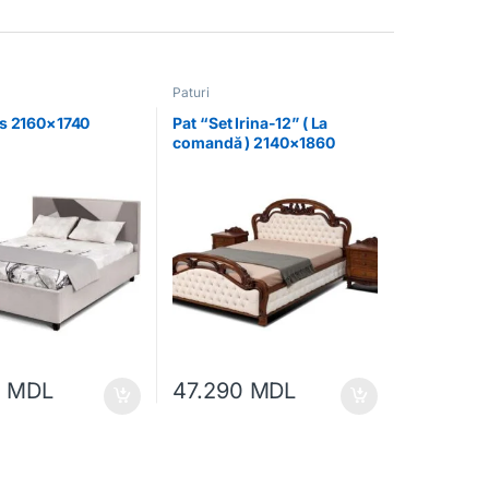
Paturi
as 2160×1740
Pat “Set Irina-12” ( La
comandă ) 2140×1860
0
MDL
47.290
MDL