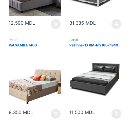
12.590
MDL
31.385
MDL
Paturi
Paturi
Pat SAMBA 1400
Pat Irina-13 RM-N 2160×1940
8.350
MDL
11.500
MDL