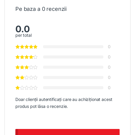
Pe baza a 0 recenzii
0.0
per total
0
0
0
0
0
Doar clienții autentificați care au achiziționat acest
produs pot lăsa o recenzie.