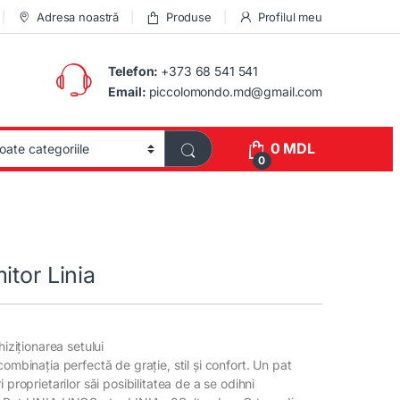
Adresa noastră
Produse
Profilul meu
Telefon:
+373 68 541 541
Email:
piccolomondo.md@gmail.com
0
MDL
0
itor Linia
hiziționarea setului
combinația perfectă de grație, stil și confort. Un pat
 proprietarilor săi posibilitatea de a se odihni