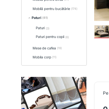
Mobilă pentru bucătărie
(174)
Paturi
(61)
Paturi
(3)
Paturi pentru copii
(6)
Mese de cafea
(19)
Mobila corp
(11)
Pe