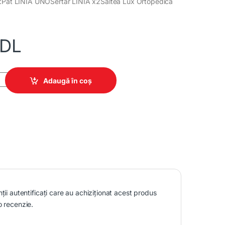
e:Pat LINIA UNOSertar LINIA x2Saltea Lux Ortopedica
DL
a quantity
Adaugă în coș
nții autentificați care au achiziționat acest produs
o recenzie.