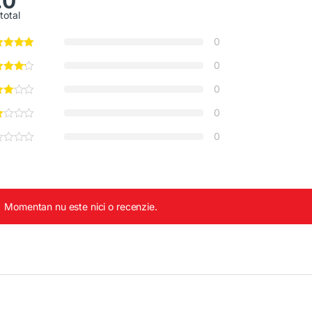
.0
total
0
0
0
0
0
Momentan nu este nici o recenzie.