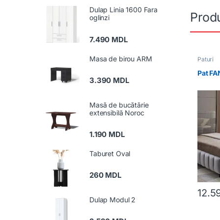
Dulap Linia 1600 Fara
Produ
oglinzi
7.490
MDL
Masa de birou ARM
Paturi
Pat FA
3.390
MDL
Masă de bucătărie
extensibilă Noroc
1.190
MDL
Taburet Oval
260
MDL
12.5
Dulap Modul 2