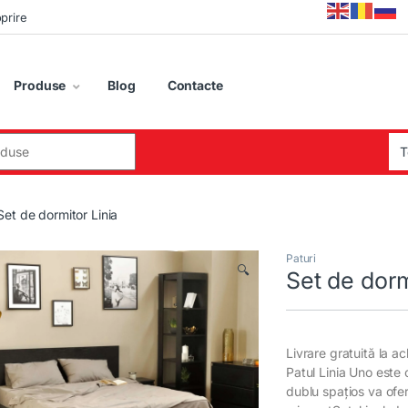
oprire
Produse
Blog
Contacte
:
Set de dormitor Linia
Paturi
🔍
Set de dorm
Livrare gratuită la ac
Patul Linia Uno este 
dublu spațios va oferi