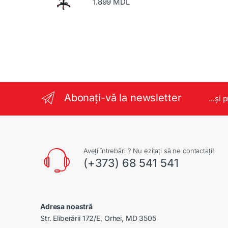
1.899
MDL
Abonați-vă la newsletter
...și 
Aveți întrebări ? Nu ezitați să ne contactați!
(+373) 68 541 541
Adresa noastră
Str. Eliberării 172/E, Orhei, MD 3505