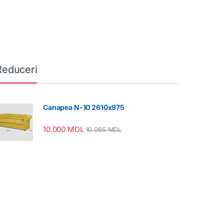
Reduceri
Canapea N-10 2610x975
10.000
MDL
10.065
MDL