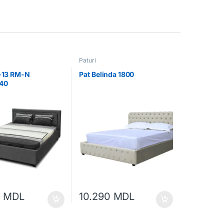
Paturi
a-13 RM-N
Pat Belinda 1800
40
0
MDL
10.290
MDL