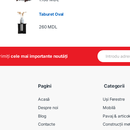
Taburet Oval
260
MDL
E
primiți
cele mai importante noutăți
m
a
i
l
*
Pagini
Categorii
Acasă
Uși Ferestre
Despre noi
Mobilă
Blog
Pavaj & artico
Contacte
Construcții me