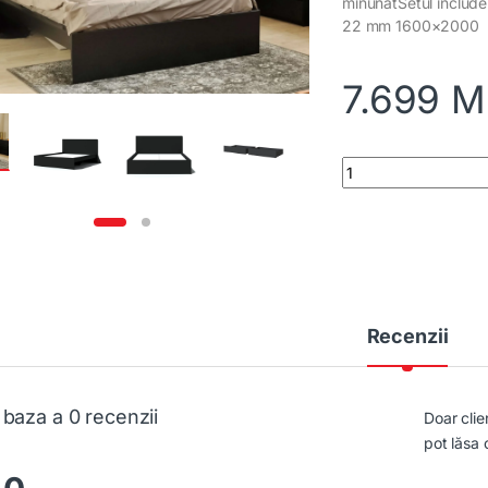
minunatSetul includ
22 mm 1600×2000
7.699
M
Set de dormitor Lini
Recenzii
 baza a 0 recenzii
Doar clie
pot lăsa 