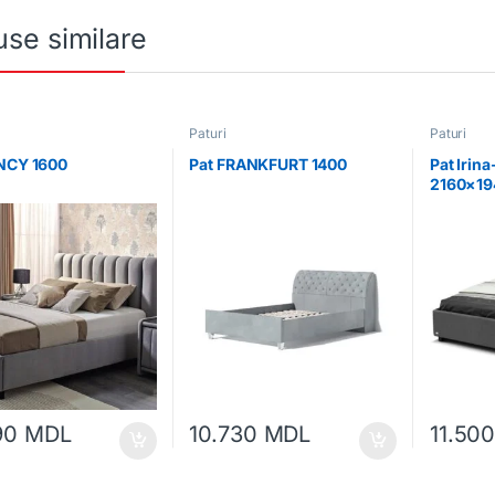
se similare
Paturi
Paturi
NCY 1600
Pat FRANKFURT 1400
Pat Irin
2160×19
90
MDL
10.730
MDL
11.50