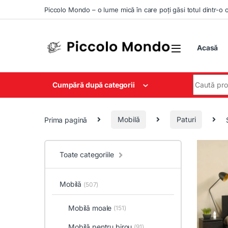
Skip to navigation
Skip to content
Piccolo Mondo – o lume mică în care poți găsi totul dintr-o 
Acasă
Search for
Cumpără după categorii
Prima pagină
Mobilă
Paturi
Toate categoriile
Mobilă
(507)
Mobilă moale
(151)
Mobilă pentru birou
(91)