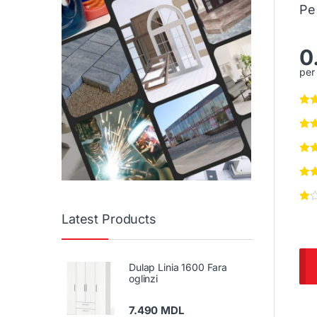
Pe
0
per 
Latest Products
Dulap Linia 1600 Fara
oglinzi
7.490
MDL