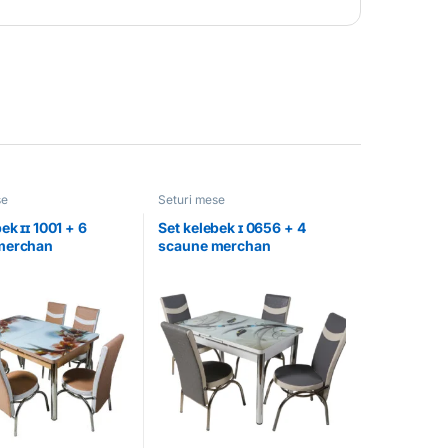
se
Seturi mese
ek ɪɪ 1001 + 6
Set kelebek ɪ 0656 + 4
merchan
scaune merchan