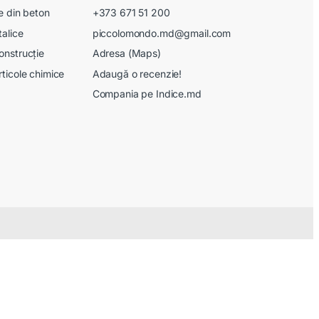
le din beton
+373 671 51 200
talice
piccolomondo.md@gmail.com
onstrucție
Adresa (Maps)
rticole chimice
Adaugă o recenzie!
Compania pe Indice.md