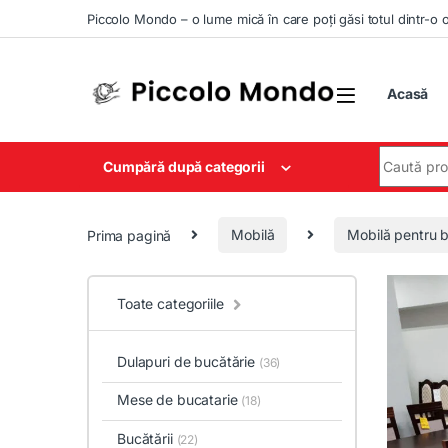
Skip to navigation
Skip to content
Piccolo Mondo – o lume mică în care poți găsi totul dintr-o 
Acasă
Search for
Cumpără după categorii
Prima pagină
Mobilă
Mobilă pentru b
Toate categoriile
Dulapuri de bucătărie
(36)
Mese de bucatarie
(18)
Bucătării
(22)