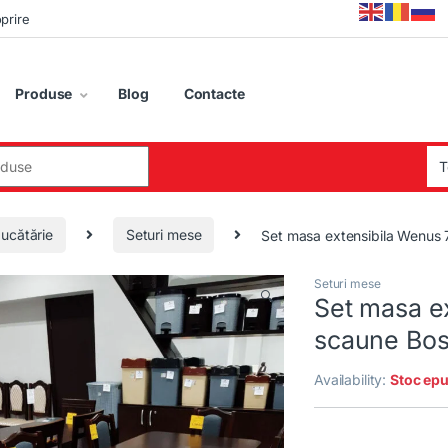
oprire
Produse
Blog
Contacte
:
ucătărie
Seturi mese
Set masa extensibila Wenus 
Seturi mese
🔍
Set masa e
scaune Bos
Availability:
Stoc epu