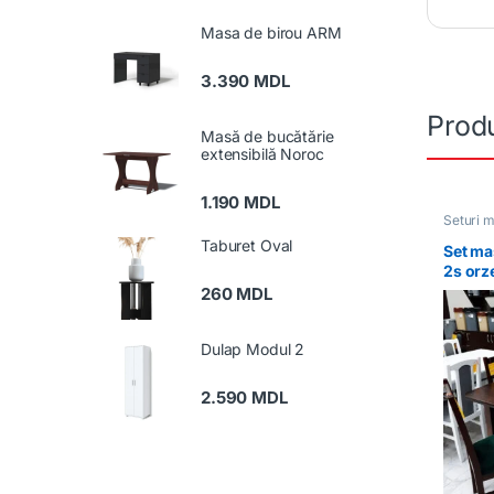
Masa de birou ARM
3.390
MDL
Produ
Masă de bucătărie
extensibilă Noroc
1.190
MDL
Seturi 
Taburet Oval
Set ma
2s orz
14 orz
260
MDL
Dulap Modul 2
2.590
MDL