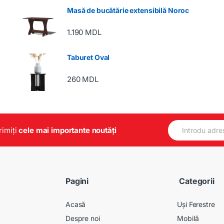
Masă de bucătărie extensibilă Noroc
1.190
MDL
Taburet Oval
260
MDL
E
primiți
cele mai importante noutăți
m
a
i
l
*
Pagini
Categorii
Acasă
Uși Ferestre
Despre noi
Mobilă