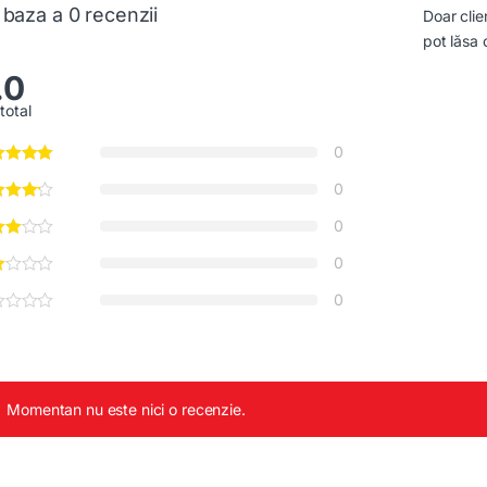
 baza a 0 recenzii
Doar clie
pot lăsa 
.0
total
0
0
0
0
0
Momentan nu este nici o recenzie.