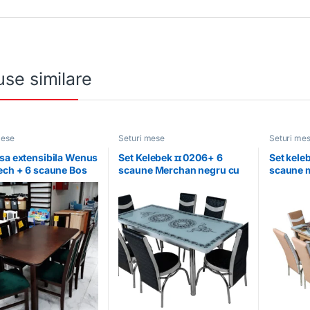
se similare
mese
Seturi mese
Seturi me
sa extensibila Wenus
Set Kelebek ɪɪ 0206+ 6
Set keleb
ech + 6 scaune Bos
scaune Merchan negru cu
scaune 
ech 23x
alb