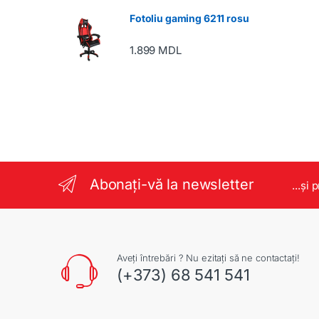
Fotoliu gaming 6211 rosu
1.899
MDL
Abonați-vă la newsletter
...și 
Aveți întrebări ? Nu ezitați să ne contactați!
(+373) 68 541 541