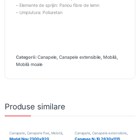
– Elemente de sprijin: Panou fibre de lemn
– Umplutura: Poliuretan
Categorii:
Canapele
,
Canapele extensibile
,
Mobilă
,
Mobilă moale
Produse similare
Canapele
,
Canapele fixe
,
Mobilă
,
Canapele
,
Canapele extensibile
,
Mobilă moale
Mobilă
,
Mobilă moale
Model Nou 2300×920
Canapea N-10 2630×1115