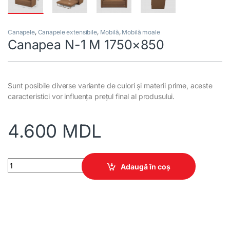
Canapele
,
Canapele extensibile
,
Mobilă
,
Mobilă moale
Canapea N-1 M 1750×850
Sunt posibile diverse variante de culori și materii prime, aceste
caracteristici vor influența prețul final al produsului.
4.600
MDL
Canapea N-1 M 1750x850 quantity
Adaugă în coș