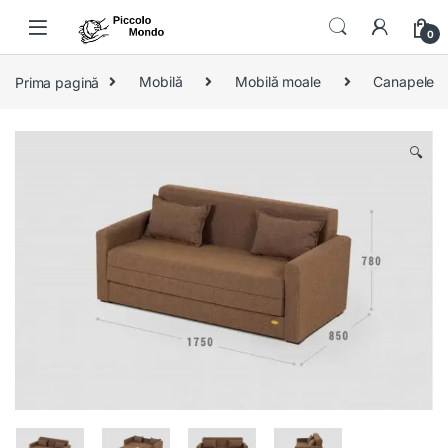
Skip to navigation
Skip to content
0
Prima pagină
Mobilă
Mobilă moale
Canapele
🔍