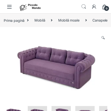
Skip to navigation
Skip to content
0
Prima pagină
Mobilă
Mobilă moale
Canapele
🔍