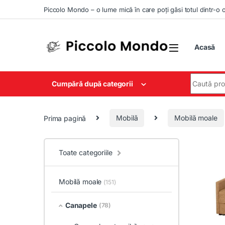
Skip to navigation
Skip to content
Piccolo Mondo – o lume mică în care poți găsi totul dintr-o 
Acasă
Search for
Cumpără după categorii
Prima pagină
Mobilă
Mobilă moale
Toate categoriile
Mobilă moale
(151)
Canapele
(78)