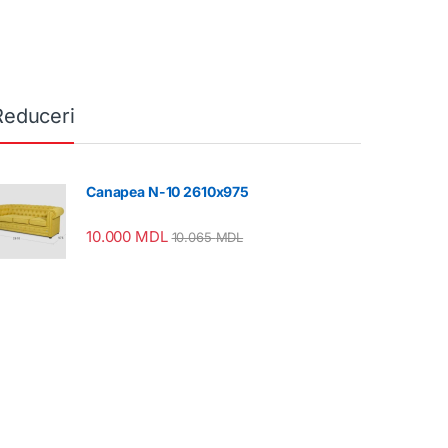
Reduceri
Canapea N-10 2610x975
10.000
MDL
10.065
MDL