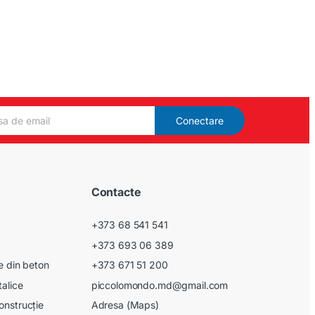
Conectare
Contacte
+373 68 541 541
+373 693 06 389
le din beton
+373 671 51 200
talice
piccolomondo.md@gmail.com
onstrucție
Adresa (Maps)