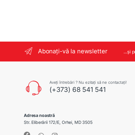
Abonați-vă la newsletter
...și 
Aveți întrebări ? Nu ezitați să ne contactați!
(+373) 68 541 541
Adresa noastră
Str. Eliberării 172/E, Orhei, MD 3505