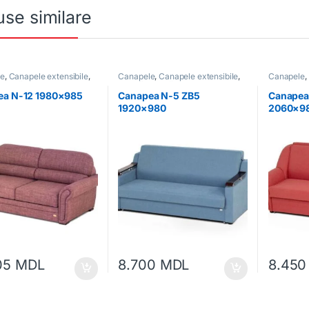
se similare
le
,
Canapele extensibile
,
Canapele
,
Canapele extensibile
,
Canapele
,
Mobilă moale
Mobilă
,
Mobilă moale
Mobilă
,
Mo
ea N-12 1980×985
Canapea N-5 ZB5
Canapea
1920×980
2060×9
05
MDL
8.700
MDL
8.45