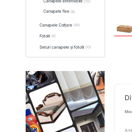
Canapele extensibile
(70)
Canapele fixe
(8)
Canapele Colțare
(54)
Fotolii
(6)
Seturi canapele și fotolii
(13)
Di
Mod
Ampl