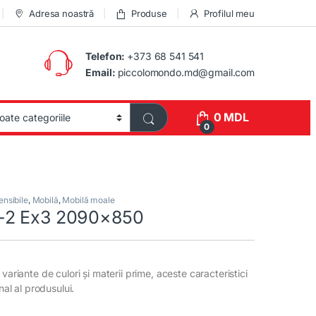
Adresa noastră
Produse
Profilul meu
Telefon:
+373 68 541 541
Email:
piccolomondo.md@gmail.com
0
MDL
0
nsibile
,
Mobilă
,
Mobilă moale
-2 Ex3 2090×850
variante de culori și materii prime, aceste caracteristici
inal al produsului.