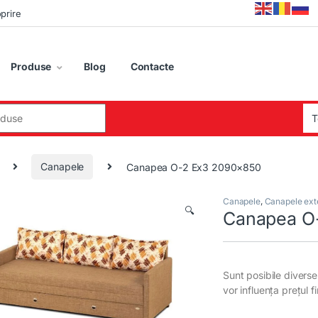
oprire
Produse
Blog
Contacte
:
Canapele
Canapea O-2 Ex3 2090×850
Canapele
,
Canapele exte
🔍
Canapea O
Sunt posibile diverse 
vor influența prețul f