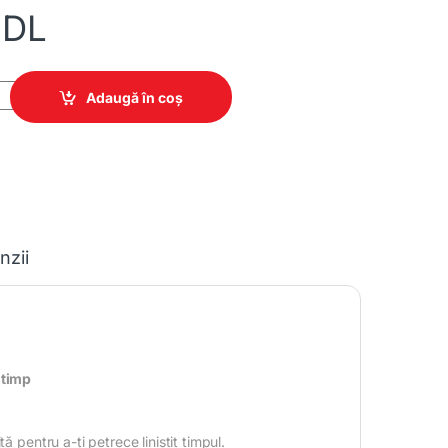
DL
090x850 quantity
Adaugă în coș
nzii
 timp
 pentru a-ți petrece liniștit timpul.