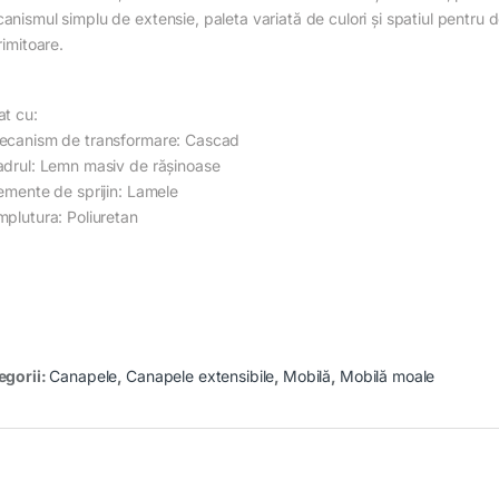
anismul simplu de extensie, paleta variată de culori și spatiul pentru 
rimitoare.
at cu:
ecanism de transformare: Cascad
adrul: Lemn masiv de rășinoase
lemente de sprijin: Lamele
mplutura: Poliuretan
egorii:
Canapele
,
Canapele extensibile
,
Mobilă
,
Mobilă moale