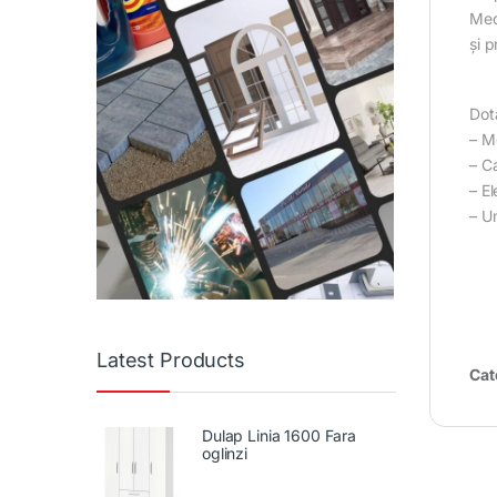
Mec
și p
Dot
– M
– C
– E
– U
Latest Products
Cat
Dulap Linia 1600 Fara
oglinzi