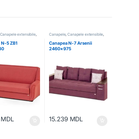
Canapele extensibile
,
Canapele
,
Canapele extensibile
,
bilă moale
Mobilă
,
Mobilă moale
 N-5 ZB1
Canapea N-7 Arsenii
80
2460×975
0
MDL
15.239
MDL