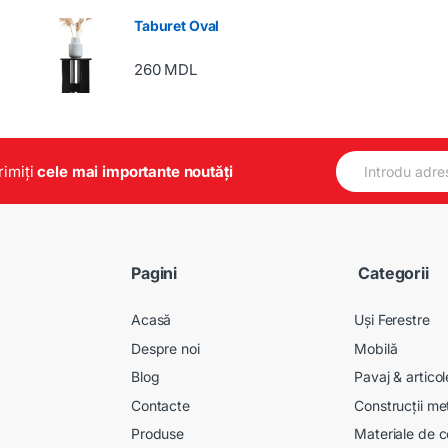
Taburet Oval
260
MDL
E
primiți
cele mai importante noutăți
m
a
i
l
*
Pagini
Categorii
Acasă
Uși Ferestre
Despre noi
Mobilă
Blog
Pavaj & artico
Contacte
Construcții me
Produse
Materiale de c