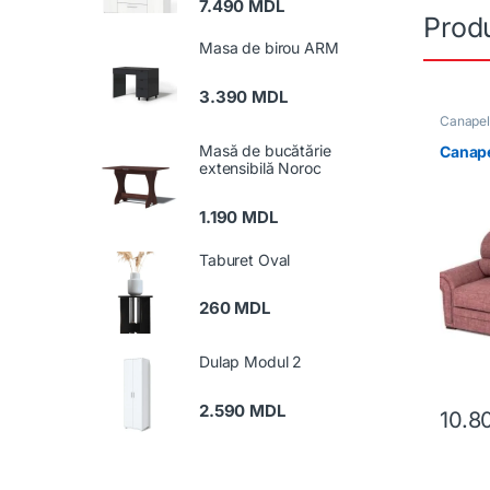
7.490
MDL
Produ
Masa de birou ARM
3.390
MDL
Canape
Mobilă
,
Masă de bucătărie
Canap
extensibilă Noroc
1.190
MDL
Taburet Oval
260
MDL
Dulap Modul 2
2.590
MDL
10.8