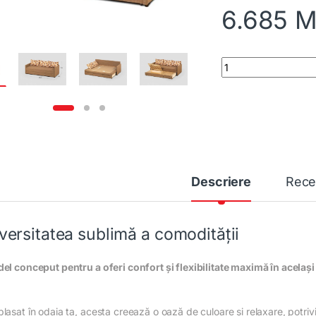
6.685
M
Canapea O-2 Ex3 2
Descriere
Rece
versitatea sublimă a comodității
el conceput pentru a oferi confort și flexibilitate maximă în același
asat în odaia ta, acesta creează o oază de culoare și relaxare, potrivită