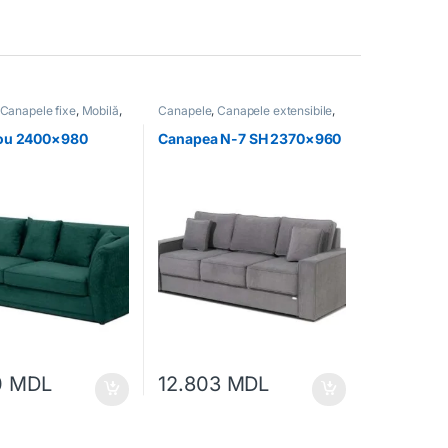
Canapele fixe
,
Mobilă
,
Canapele
,
Canapele extensibile
,
ale
Mobilă
,
Mobilă moale
ou 2400×980
Canapea N-7 SH 2370×960
0
MDL
12.803
MDL