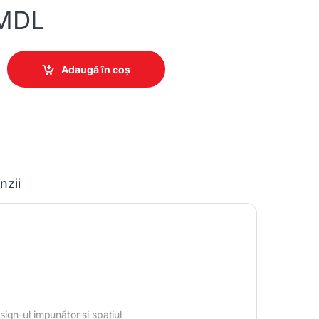
MDL
1620 quantity
Adaugă în coș
nzii
ign-ul impunător și spațiul