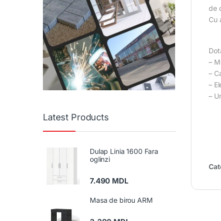
de 
Cu 
Dot
– M
– C
– El
– U
Latest Products
Dulap Linia 1600 Fara
oglinzi
Cat
7.490
MDL
Masa de birou ARM