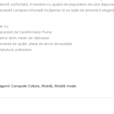
dormit confortabil, în tandem cu spațiul de depozitare de care dispune, 
această canapea minunată încăperea ta va radia de armonie ți eleganț
at cu:
ecanism de transformare: Puma
adrul: lemn masiv de rășinoase
emente de sprijin: plasă de arcuri sinusoidale
mplutura: poliuretan
egorii:
Canapele Colțare
,
Mobilă
,
Mobilă moale