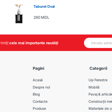
Taburet Oval
260
MDL
E
primiți
cele mai importante noutăți
m
a
i
l
*
Pagini
Categorii
Acasă
Uși Ferestre
Despre noi
Mobilă
Blog
Pavaj & artico
Contacte
Construcții me
Produse
Materiale de c