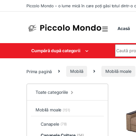
Skip to navigation
Skip to content
Piccolo Mondo – o lume mică în care poți găsi totul dintr-o 
Acasă
Search for
Cumpără după categorii
Prima pagină
Mobilă
Mobilă moale
Toate categoriile
Mobilă moale
(151)
Canapele
(78)
Canapele Colțare
(54)