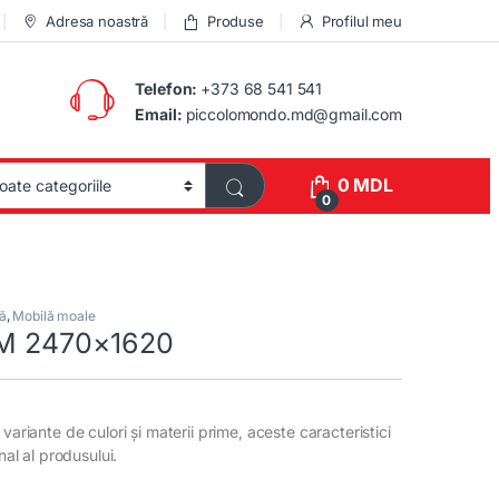
Adresa noastră
Produse
Profilul meu
Telefon:
+373 68 541 541
Email:
piccolomondo.md@gmail.com
0
MDL
0
ă
,
Mobilă moale
 M 2470×1620
variante de culori și materii prime, aceste caracteristici
inal al produsului.