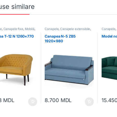
se similare
le
,
Canapele fixe
,
Mobilă
,
Canapele
,
Canapele extensibile
,
Canapele
,
moale
Mobilă
,
Mobilă moale
Mobilă mo
a T-12 N 1260×770
Canapea N-5 ZB5
Model n
1920×980
23
MDL
8.700
MDL
15.45