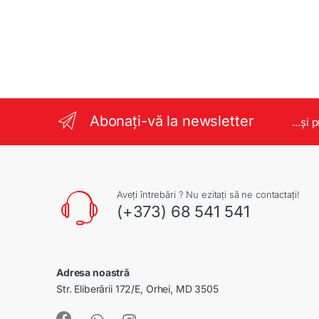
Abonați-vă la newsletter
...și 
Aveți întrebări ? Nu ezitați să ne contactați!
(+373) 68 541 541
Adresa noastră
Str. Eliberării 172/E, Orhei, MD 3505