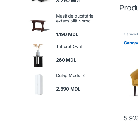
3.390
MDL
Produ
Masă de bucătărie
extensibilă Noroc
1.190
MDL
Canape
Mobilă 
Canape
Taburet Oval
260
MDL
Dulap Modul 2
2.590
MDL
5.9