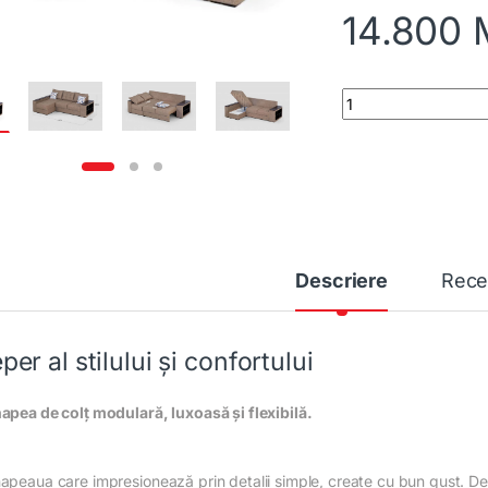
14.800
Colțar N-7 M 2470x
Descriere
Rece
per al stilului și confortului
apea de colț modulară, luxoasă și flexibilă.
apeaua care impresionează prin detalii simple, create cu bun gust. Des