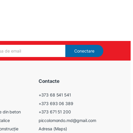
Conectare
Contacte
+373 68 541 541
+373 693 06 389
le din beton
+373 671 51 200
talice
piccolomondo.md@gmail.com
onstrucție
Adresa (Maps)