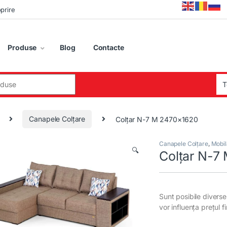
oprire
Produse
Blog
Contacte
:
Canapele Colțare
Colțar N-7 M 2470×1620
Canapele Colțare
,
Mobil
🔍
Colțar N-7
Sunt posibile diverse 
vor influența prețul f