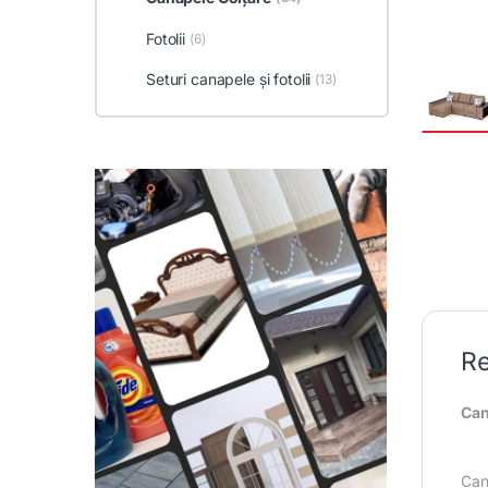
Fotolii
(6)
Seturi canapele și fotolii
(13)
Re
Can
Can