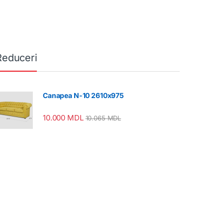
Reduceri
Canapea N-10 2610x975
10.000
MDL
10.065
MDL