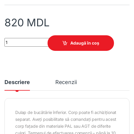
820
MDL
Dulap de bucătărie înferior 500 ușă + sertar quantity
Adaugă în coș
Descriere
Recenzii
Dulap de bucătărie înferior. Corp poate fi achiziționat
separat. Aveți posibilitate să comandați pentru acest
corp fațade din materiale PAL sau AGT de diferite
culori. Termenul de efectuarea comenzii – până la 10