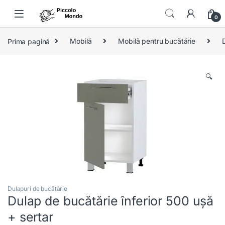
Skip to navigation
Skip to content
0
Prima pagină
Mobilă
Mobilă pentru bucătărie
🔍
Dulapuri de bucătărie
Dulap de bucătărie înferior 500 ușă
+ sertar