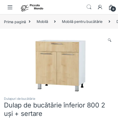
Skip to navigation
Skip to content
0
Prima pagină
Mobilă
Mobilă pentru bucătărie
🔍
Dulapuri de bucătărie
Dulap de bucătărie înferior 800 2
uși + sertare