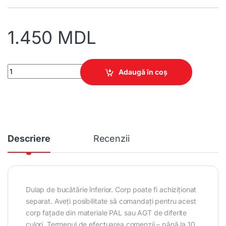
1.450
MDL
Dulap de bucătărie înferior 800 2 uși + sertare quantity
Adaugă în coș
Descriere
Recenzii
Dulap de bucătărie înferior. Corp poate fi achiziționat
separat. Aveți posibilitate să comandați pentru acest
corp fațade din materiale PAL sau AGT de diferite
culori. Termenul de efectuarea comenzii – până la 10