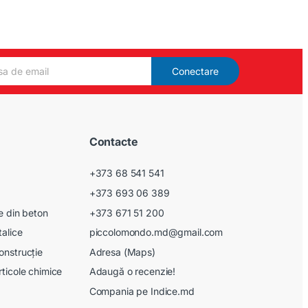
Conectare
Contacte
+373 68 541 541
+373 693 06 389
le din beton
+373 671 51 200
talice
piccolomondo.md@gmail.com
onstrucție
Adresa (Maps)
rticole chimice
Adaugă o recenzie!
Compania pe Indice.md