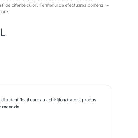
T de diferite culori. Termenul de efectuarea comenzii –
oare.
L
nții autentificați care au achiziționat acest produs
o recenzie.