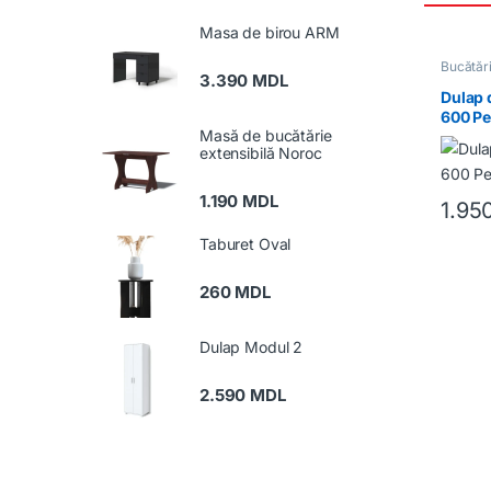
Masa de birou ARM
Bucătăr
3.390
MDL
Dulap 
600 Pe
Masă de bucătărie
extensibilă Noroc
1.190
MDL
1.95
Taburet Oval
260
MDL
Dulap Modul 2
2.590
MDL