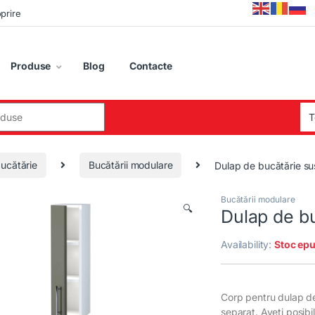
oprire
Produse
Blog
Contacte
:
ucătărie
Bucătării modulare
Dulap de bucătărie s
Bucătării modulare
🔍
Dulap de b
Availability:
Stoc epu
Corp pentru dulap de
separat. Aveți posib