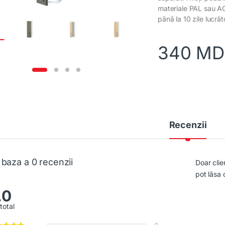
materiale PAL sau AG
până la 10 zile lucrăt
340
MD
Recenzii
 baza a 0 recenzii
Doar clie
pot lăsa 
.0
total