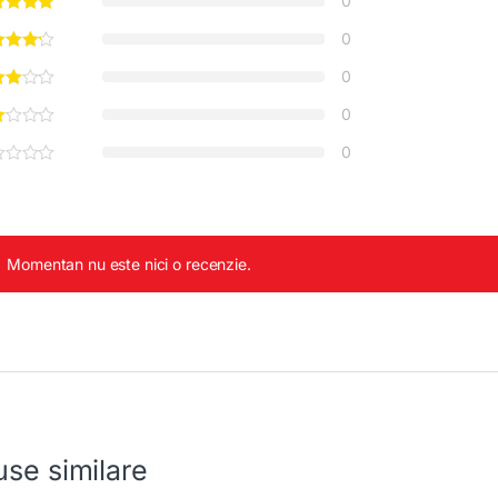
0
0
0
0
0
Momentan nu este nici o recenzie.
se similare