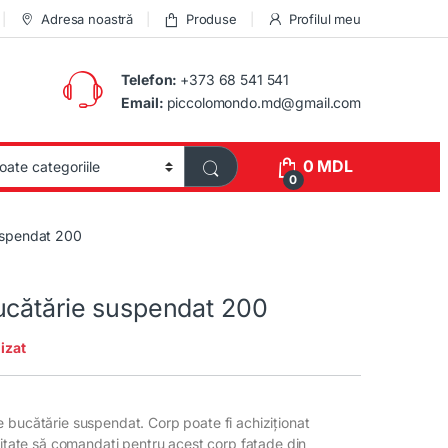
Adresa noastră
Produse
Profilul meu
Telefon:
+373 68 541 541
Email:
piccolomondo.md@gmail.com
0
MDL
0
uspendat 200
ucătărie suspendat 200
izat
 bucătărie suspendat. Corp poate fi achiziționat
ilitate să comandați pentru acest corp fațade din