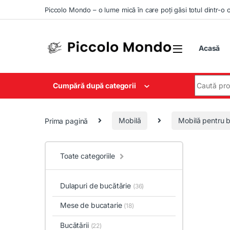
Skip to navigation
Skip to content
Piccolo Mondo – o lume mică în care poți găsi totul dintr-o 
Acasă
Search for
Cumpără după categorii
Prima pagină
Mobilă
Mobilă pentru b
Toate categoriile
Dulapuri de bucătărie
(36)
Mese de bucatarie
(18)
Bucătării
(22)