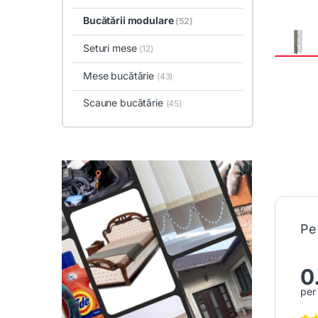
Bucătării modulare
(52)
Seturi mese
(12)
Mese bucătărie
(43)
Scaune bucătărie
(45)
Pe
0
per 