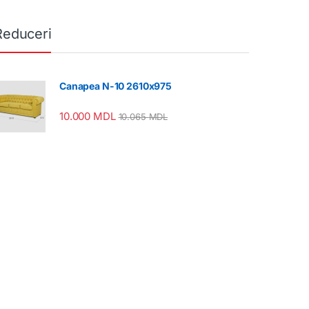
Reduceri
Canapea N-10 2610x975
10.000
MDL
10.065
MDL