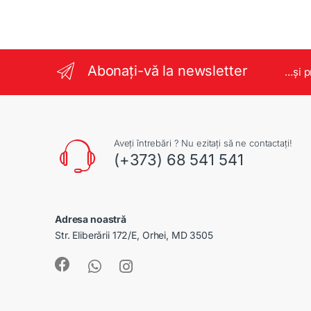
Abonați-vă la newsletter
...și 
Aveți întrebări ? Nu ezitați să ne contactați!
(+373) 68 541 541
Adresa noastră
Str. Eliberării 172/E, Orhei, MD 3505