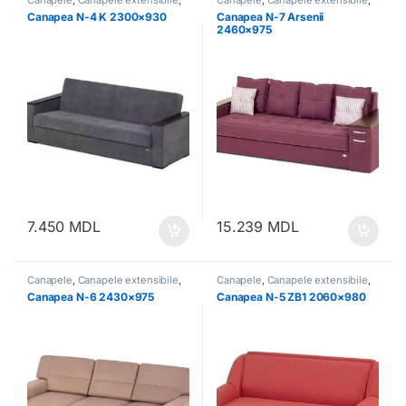
Canapele
,
Canapele extensibile
,
Canapele
,
Canapele extensibile
,
Mobilă
,
Mobilă moale
Mobilă
,
Mobilă moale
Canapea N-4 K 2300×930
Canapea N-7 Arsenii
2460×975
7.450
MDL
15.239
MDL
Canapele
,
Canapele extensibile
,
Canapele
,
Canapele extensibile
,
Mobilă
,
Mobilă moale
Mobilă
,
Mobilă moale
Canapea N-6 2430×975
Canapea N-5 ZB1 2060×980