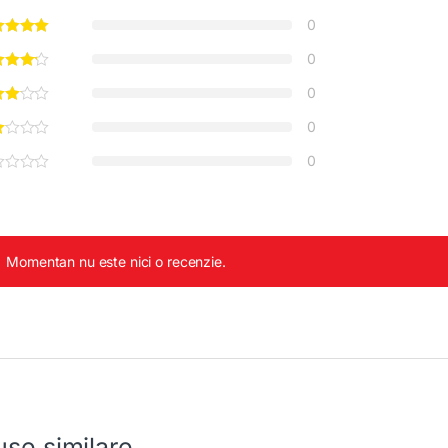
0
0
0
0
0
Momentan nu este nici o recenzie.
se similare