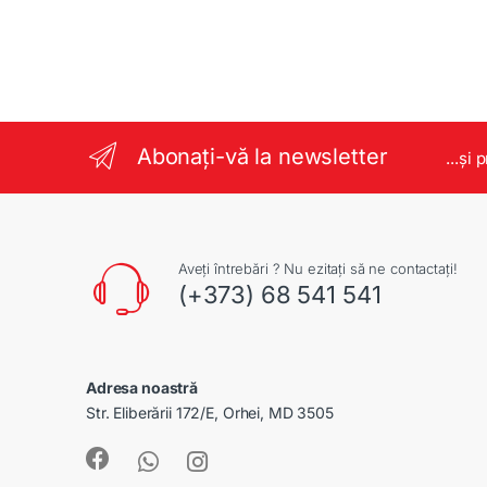
Abonați-vă la newsletter
...și 
Aveți întrebări ? Nu ezitați să ne contactați!
(+373) 68 541 541
Adresa noastră
Str. Eliberării 172/E, Orhei, MD 3505