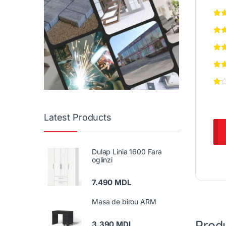
Latest Products
Dulap Linia 1600 Fara
oglinzi
7.490
MDL
Masa de birou ARM
Produ
3.390
MDL