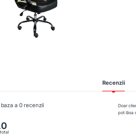
Recenzii
 baza a 0 recenzii
Doar clie
pot lăsa 
.0
total