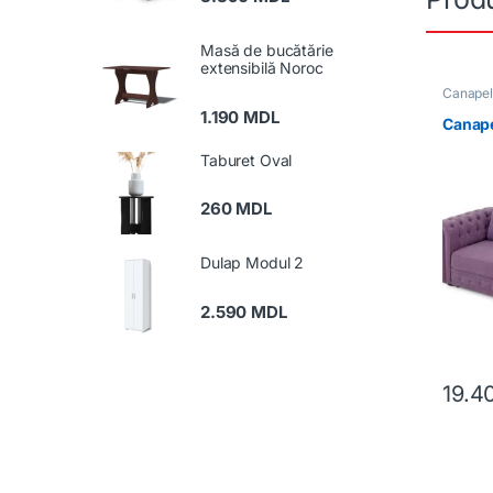
Masă de bucătărie
extensibilă Noroc
Canape
Mobilă
,
1.190
MDL
Canap
Taburet Oval
260
MDL
Dulap Modul 2
2.590
MDL
19.