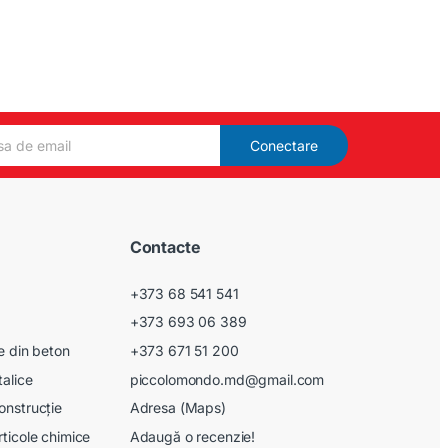
Conectare
Contacte
+373 68 541 541
+373 693 06 389
le din beton
+373 671 51 200
talice
piccolomondo.md@gmail.com
onstrucție
Adresa (Maps)
rticole chimice
Adaugă o recenzie!