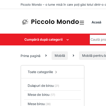
Skip to navigation
Skip to content
Piccolo Mondo – o lume mică în care poți găsi totul dintr-o 
Acasă
Search for
Cumpără după categorii
Prima pagină
Mobilă
Mobilă pentru b
Toate categoriile
Dulapuri de birou
(21)
Mese de birou
(17)
Mese birou
(36)