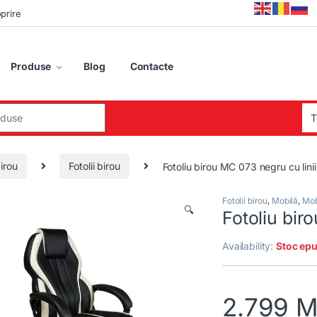
oprire
Produse
Blog
Contacte
:
irou
Fotolii birou
Fotoliu birou MC 073 negru cu linii
Fotolii birou
,
Mobilă
,
Mob
🔍
Fotoliu bir
Availability:
Stoc epu
2.799
M