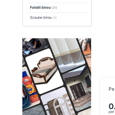
Fotolii birou
(51)
Scaune birou
(4)
Pe
0
per 