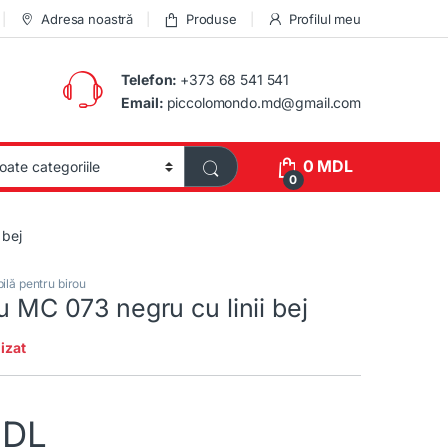
Adresa noastră
Produse
Profilul meu
Telefon:
+373 68 541 541
Email:
piccolomondo.md@gmail.com
0
MDL
0
 bej
ilă pentru birou
ou MC 073 negru cu linii bej
izat
DL