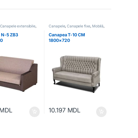
Canapele extensibile
,
Canapele
,
Canapele fixe
,
Mobilă
,
bilă moale
Mobilă moale
 N-5 ZB3
Canapea T-10 CM
80
1800×720
MDL
10.197
MDL