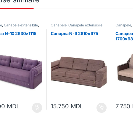
le
,
Canapele extensibile
,
Canapele
,
Canapele extensibile
,
Canapele
,
Mobilă moale
Mobilă
,
Mobilă moale
Mobilă
,
Mo
ea N-10 2630×1115
Canapea N-9 2610×975
Canapea
1700×9
400
MDL
15.750
MDL
7.750