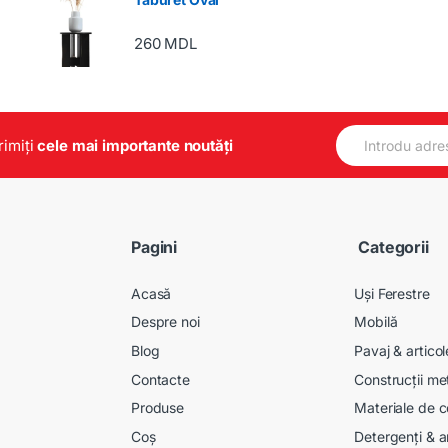
260
MDL
E
primiți
cele mai importante noutăți
m
a
i
l
*
Pagini
Categorii
Acasă
Uși Ferestre
Despre noi
Mobilă
Blog
Pavaj & artico
Contacte
Construcții me
Produse
Materiale de c
Coș
Detergenți & a