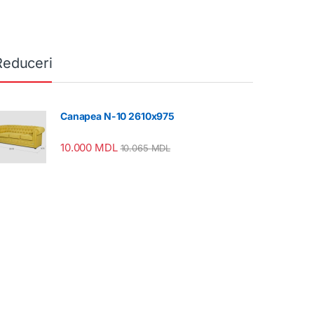
Reduceri
Canapea N-10 2610x975
10.000
MDL
10.065
MDL