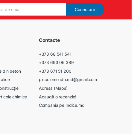
Conectare
Contacte
+373 68 541 541
+373 693 06 389
le din beton
+373 671 51 200
talice
piccolomondo.md@gmail.com
onstrucție
Adresa (Maps)
rticole chimice
Adaugă o recenzie!
Compania pe Indice.md