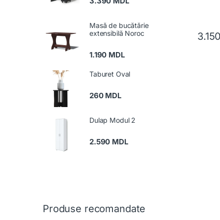
3.390
MDL
Masă de bucătărie
extensibilă Noroc
3.15
1.190
MDL
Taburet Oval
260
MDL
Dulap Modul 2
2.590
MDL
Produse recomandate