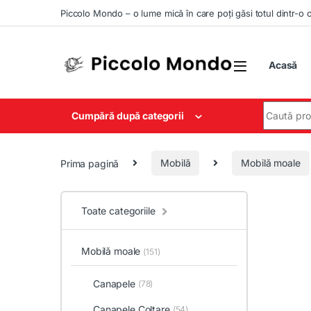
Skip to navigation
Skip to content
Piccolo Mondo – o lume mică în care poți găsi totul dintr-o 
Acasă
Search for
Cumpără după categorii
Prima pagină
Mobilă
Mobilă moale
Toate categoriile
Mobilă moale
(151)
Canapele
(78)
Canapele Colțare
(54)