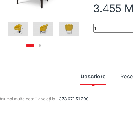
3.455
M
Fotoliu T-12 R 800x
Descriere
Rece
ru mai multe detalii apelați la
+373 671 51 200