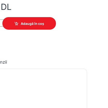
DL
770 quantity
Adaugă în coș
nzii