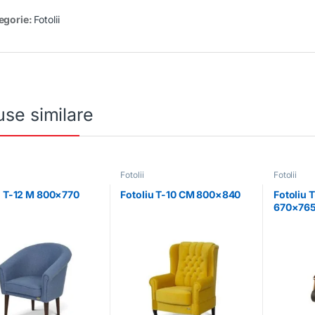
egorie:
Fotolii
se similare
Fotolii
Fotolii
u T-12 M 800×770
Fotoliu T-10 CM 800×840
Fotoliu T
670×76