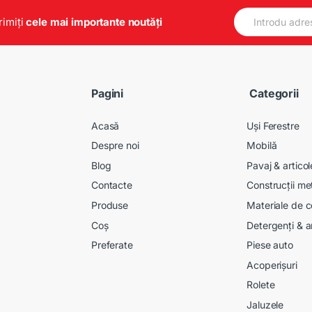
E
primiți
cele mai importante noutăți
m
a
i
l
*
Pagini
Categorii
Acasă
Uși Ferestre
Despre noi
Mobilă
Blog
Pavaj & artico
Contacte
Construcții me
Produse
Materiale de c
Coș
Detergenți & a
Preferate
Piese auto
Acoperișuri
Rolete
Jaluzele