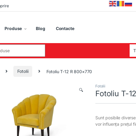
oprire
Produse
Blog
Contacte
:
Fotolii
Fotoliu T-12 R 800×770
Fotolii
🔍
Fotoliu T-
Sunt posibile diverse 
vor influența prețul f