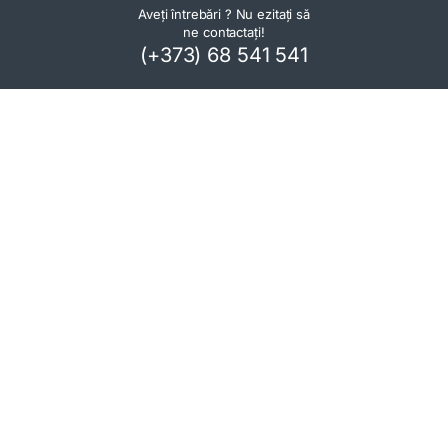
Aveți întrebări ? Nu ezitați să
ne contactați!
(+373) 68 541 541