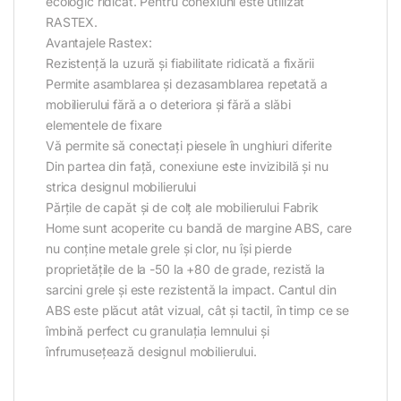
ecologic ridicat. Pentru conexiuni este utilizat
RASTEX.
Avantajele Rastex:
Rezistență la uzură și fiabilitate ridicată a fixării
Permite asamblarea și dezasamblarea repetată a
mobilierului fără a o deteriora și fără a slăbi
elementele de fixare
Vă permite să conectați piesele în unghiuri diferite
Din partea din față, conexiune este invizibilă și nu
strica designul mobilierului
Părțile de capăt și de colț ale mobilierului Fabrik
Home sunt acoperite cu bandă de margine ABS, care
nu conține metale grele și clor, nu își pierde
proprietățile de la -50 la +80 de grade, rezistă la
sarcini grele și este rezistentă la impact. Cantul din
ABS este plăcut atât vizual, cât și tactil, în timp ce se
îmbină perfect cu granulația lemnului și
înfrumusețează designul mobilierului.