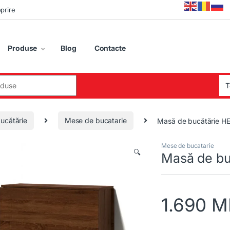
oprire
Produse
Blog
Contacte
:
ucătărie
Mese de bucatarie
Masă de bucătărie H
Mese de bucatarie
🔍
Masă de bu
1.690
M