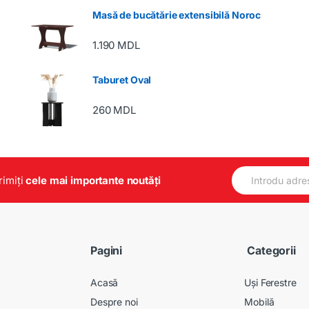
Masă de bucătărie extensibilă Noroc
1.190
MDL
Taburet Oval
260
MDL
E
primiți
cele mai importante noutăți
m
a
i
l
*
Pagini
Categorii
Acasă
Uși Ferestre
Despre noi
Mobilă