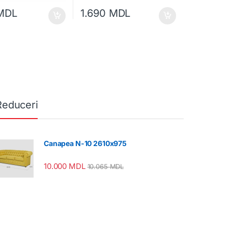
MDL
1.690
MDL
Reduceri
Canapea N-10 2610x975
10.000
MDL
10.065
MDL