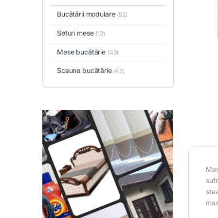
Bucătării modulare
(52)
Seturi mese
(12)
Mese bucătărie
(43)
Scaune bucătărie
(45)
Mas
sufr
stea
mas