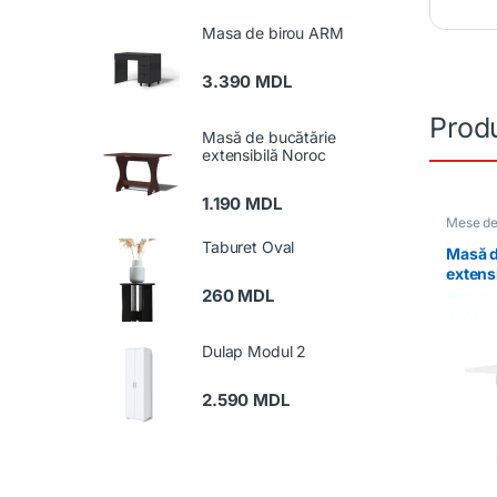
Masa de birou ARM
3.390
MDL
Produ
Masă de bucătărie
extensibilă Noroc
1.190
MDL
Mese de
Taburet Oval
Masă d
extens
260
MDL
Dulap Modul 2
2.590
MDL