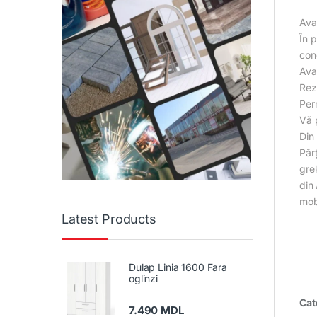
Ava
În 
con
Ava
Rezi
Per
Vă p
Din 
Păr
grel
din 
mobi
Latest Products
Dulap Linia 1600 Fara
oglinzi
Cat
7.490
MDL