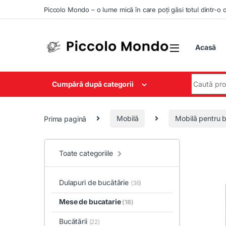
Skip to navigation
Skip to content
Piccolo Mondo – o lume mică în care poți găsi totul dintr-o 
Acasă
Search for
Cumpără după categorii
Prima pagină
Mobilă
Mobilă pentru b
Toate categoriile
Dulapuri de bucătărie
(36)
Mese de bucatarie
(18)
Bucătării
(22)