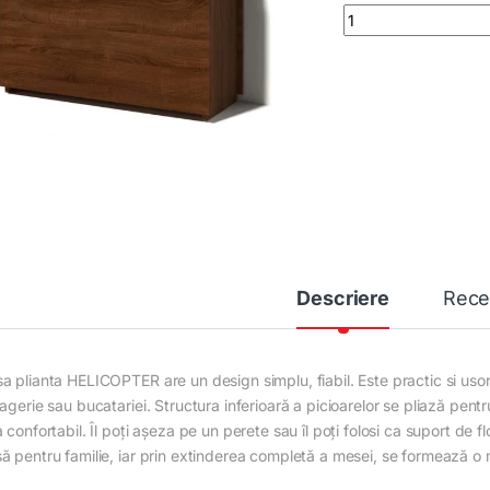
Masă de bucătărie 
Descriere
Rece
a plianta HELICOPTER are un design simplu, fiabil. Este practic si usor 
agerie sau bucatariei. Structura inferioară a picioarelor se pliază pen
 confortabil. Îl poți așeza pe un perete sau îl poți folosi ca suport de fl
ă pentru familie, iar prin extinderea completă a mesei, se formează 