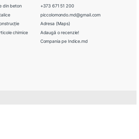
le din beton
+373 671 51 200
talice
piccolomondo.md@gmail.com
onstrucție
Adresa (Maps)
rticole chimice
Adaugă o recenzie!
Compania pe Indice.md