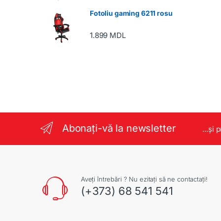
Fotoliu gaming 6211 rosu
1.899
MDL
Abonați-vă la newsletter
...și 
Aveți întrebări ? Nu ezitați să ne contactați!
(+373) 68 541 541