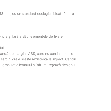
e 18 mm, cu un standard ecologic ridicat. Pentru
iora și fără a slăbi elementele de fixare
lui
u bandă de margine ABS, care nu conține metale
a sarcini grele și este rezistentă la impact. Cantul
 cu granulația lemnului și înfrumusețează designul