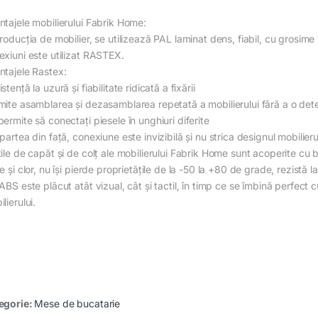
ntajele mobilierului Fabrik Home:
producția de mobilier, se utilizează PAL laminat dens, fiabil, cu grosim
exiuni este utilizat RASTEX.
ntajele Rastex:
stență la uzură și fiabilitate ridicată a fixării
mite asamblarea și dezasamblarea repetată a mobilierului fără a o deter
ermite să conectați piesele în unghiuri diferite
partea din față, conexiune este invizibilă și nu strica designul mobilieru
țile de capăt și de colț ale mobilierului Fabrik Home sunt acoperite c
e și clor, nu își pierde proprietățile de la -50 la +80 de grade, rezistă l
ABS este plăcut atât vizual, cât și tactil, în timp ce se îmbină perfect
lierului.
egorie:
Mese de bucatarie