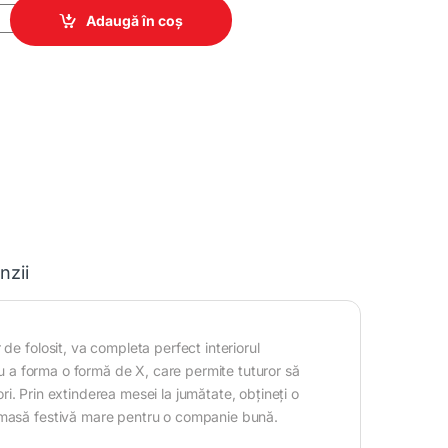
HELICOPTER drept quantity
Adaugă în coș
nzii
de folosit, va completa perfect interiorul
tru a forma o formă de X, care permite tuturor să
ori. Prin extinderea mesei la jumătate, obțineți o
o masă festivă mare pentru o companie bună.