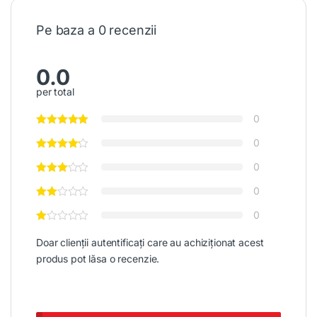
Pe baza a 0 recenzii
0.0
per total
0
0
0
0
0
Doar clienții autentificați care au achiziționat acest
produs pot lăsa o recenzie.