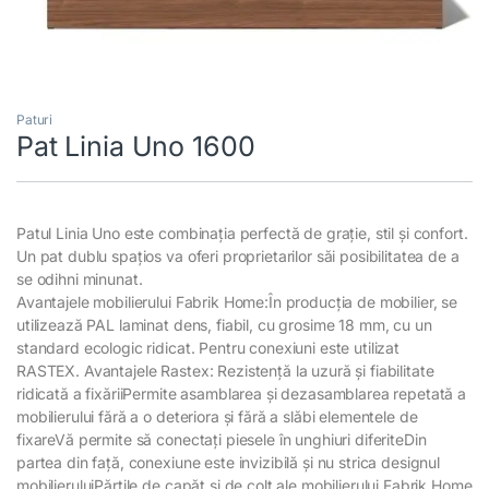
Paturi
Pat Linia Uno 1600
Patul Linia Uno este combinația perfectă de grație, stil și confort.
Un pat dublu spațios va oferi proprietarilor săi posibilitatea de a
se odihni minunat.
Avantajele mobilierului Fabrik Home:În producția de mobilier, se
utilizează PAL laminat dens, fiabil, cu grosime 18 mm, cu un
standard ecologic ridicat. Pentru conexiuni este utilizat
RASTEX. Avantajele Rastex: Rezistență la uzură și fiabilitate
ridicată a fixăriiPermite asamblarea și dezasamblarea repetată a
mobilierului fără a o deteriora și fără a slăbi elementele de
fixareVă permite să conectați piesele în unghiuri diferiteDin
partea din față, conexiune este invizibilă și nu strica designul
mobilieruluiPărțile de capăt și de colț ale mobilierului Fabrik Home