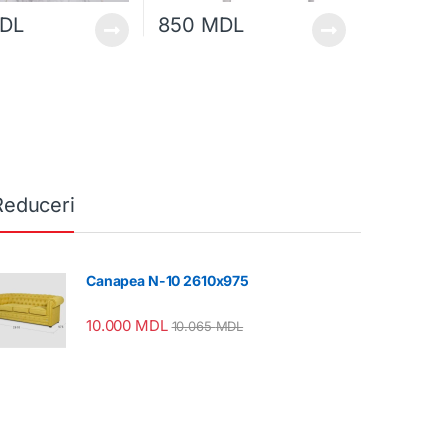
DL
850
MDL
Reduceri
Canapea N-10 2610x975
10.000
MDL
10.065
MDL