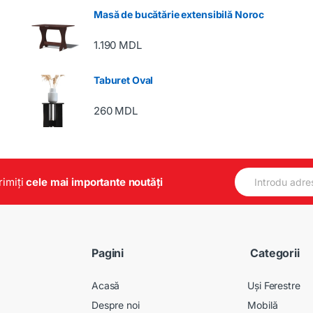
Masă de bucătărie extensibilă Noroc
1.190
MDL
Taburet Oval
260
MDL
E
primiți
cele mai importante noutăți
m
a
i
l
*
Pagini
Categorii
Acasă
Uși Ferestre
Despre noi
Mobilă