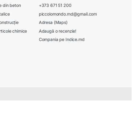
le din beton
+373 671 51 200
talice
piccolomondo.md@gmail.com
onstrucție
Adresa (Maps)
rticole chimice
Adaugă o recenzie!
Compania pe Indice.md