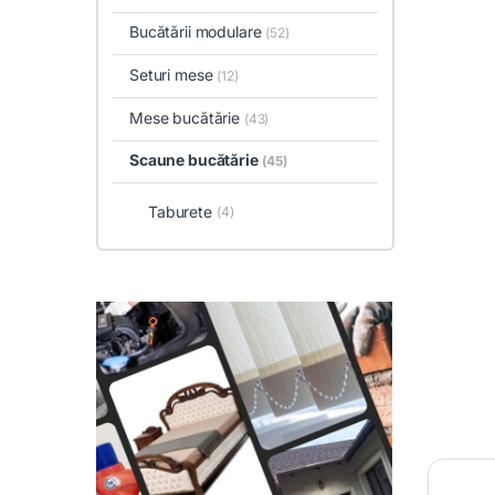
Bucătării modulare
(52)
Seturi mese
(12)
Mese bucătărie
(43)
Scaune bucătărie
(45)
Taburete
(4)