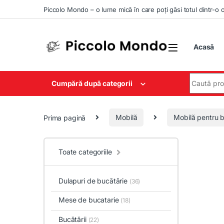
Skip to navigation
Skip to content
Piccolo Mondo – o lume mică în care poți găsi totul dintr-o 
Acasă
Search for
Cumpără după categorii
Prima pagină
Mobilă
Mobilă pentru b
Toate categoriile
Dulapuri de bucătărie
(36)
Mese de bucatarie
(18)
Bucătării
(22)