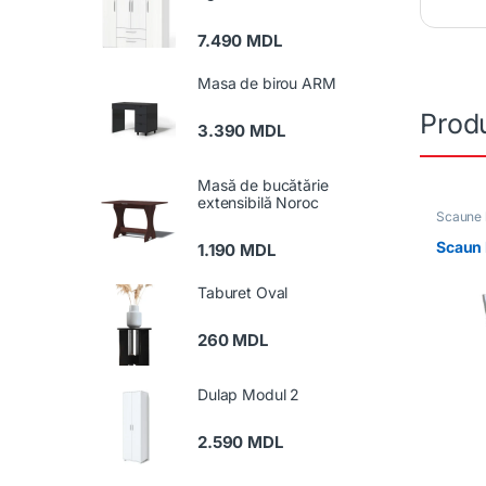
7.490
MDL
Masa de birou ARM
Produ
3.390
MDL
Masă de bucătărie
extensibilă Noroc
Scaune 
Scaun 
1.190
MDL
Taburet Oval
260
MDL
Dulap Modul 2
2.590
MDL