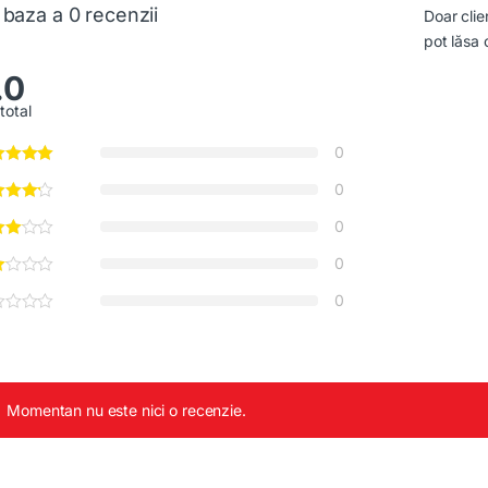
 baza a 0 recenzii
Doar clie
pot lăsa 
.0
total
0
0
0
0
0
Momentan nu este nici o recenzie.