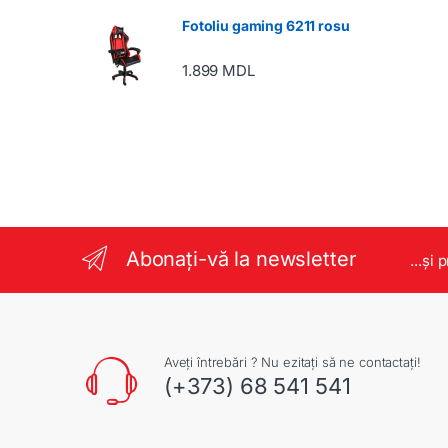
Fotoliu gaming 6211 rosu
1.899
MDL
Abonați-vă la newsletter
...și 
Aveți întrebări ? Nu ezitați să ne contactați!
(+373) 68 541 541