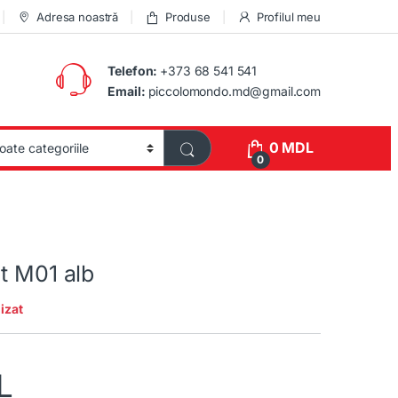
Adresa noastră
Produse
Profilul meu
Telefon:
+373 68 541 541
Email:
piccolomondo.md@gmail.com
0
MDL
0
t M01 alb
izat
L