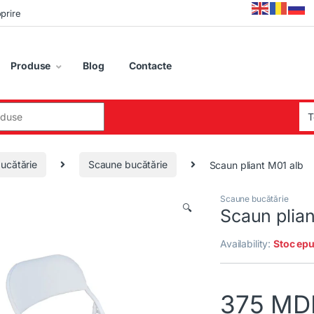
oprire
Produse
Blog
Contacte
:
ucătărie
Scaune bucătărie
Scaun pliant M01 alb
Scaune bucătărie
🔍
Scaun plian
Availability:
Stoc epu
375
MD