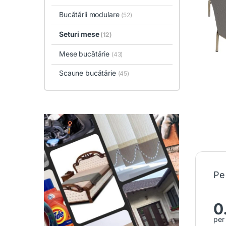
Bucătării modulare
(52)
Seturi mese
(12)
Mese bucătărie
(43)
Scaune bucătărie
(45)
Pe
0
per 