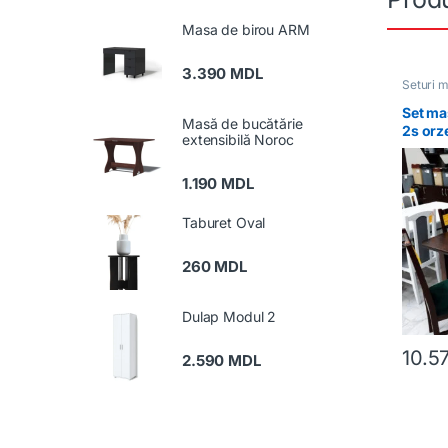
Masa de birou ARM
3.390
MDL
Seturi 
Set ma
Masă de bucătărie
2s orz
extensibilă Noroc
14 orz
1.190
MDL
Taburet Oval
260
MDL
Dulap Modul 2
10.5
2.590
MDL