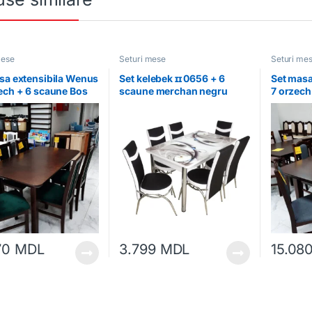
mese
Seturi mese
Seturi me
sa extensibila Wenus
Set kelebek ɪɪ 0656 + 6
Set masa
ech + 6 scaune Bos
scaune merchan negru
7 orzech
ech 23x
orzech 8
70
MDL
3.799
MDL
15.08