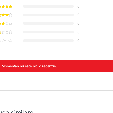
0
0
0
0
0
Momentan nu este nici o recenzie.
se similare