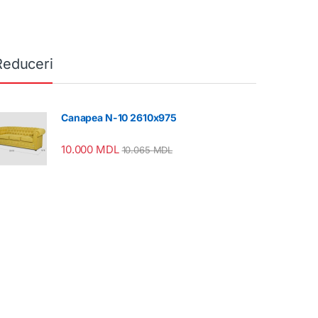
Reduceri
Canapea N-10 2610x975
10.000
MDL
10.065
MDL