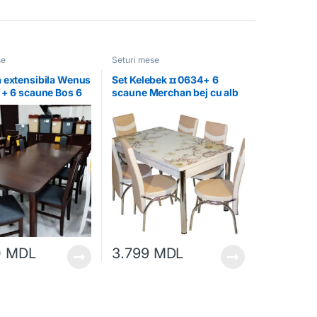
se
Seturi mese
 extensibila Wenus
Set Kelebek ɪɪ 0634+ 6
 + 6 scaune Bos 6
scaune Merchan bej cu alb
0
MDL
3.799
MDL