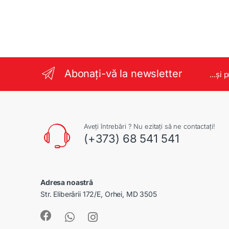
Abonați-vă la newsletter
...și 
Aveți întrebări ? Nu ezitați să ne contactați!
(+373) 68 541 541
Adresa noastră
Str. Eliberării 172/E, Orhei, MD 3505