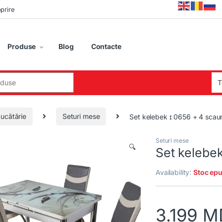
oprire
Produse
Blog
Contacte
:
ucătărie
Seturi mese
Set kelebek ɪ 0656 + 4 sca
Seturi mese
🔍
Set kelebe
Availability:
Stoc epu
3.199
M