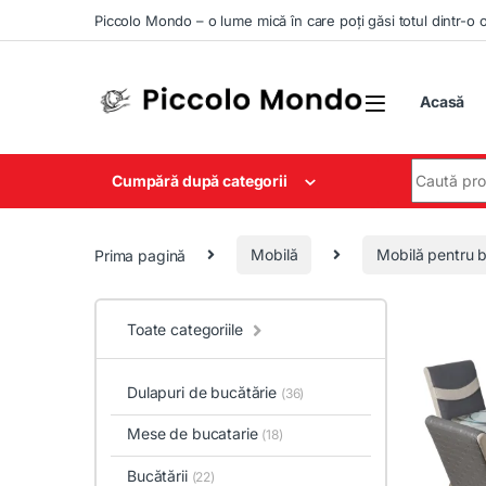
Skip to navigation
Skip to content
Piccolo Mondo – o lume mică în care poți găsi totul dintr-o 
Acasă
Search for
Cumpără după categorii
Prima pagină
Mobilă
Mobilă pentru b
Toate categoriile
Dulapuri de bucătărie
(36)
Mese de bucatarie
(18)
Bucătării
(22)