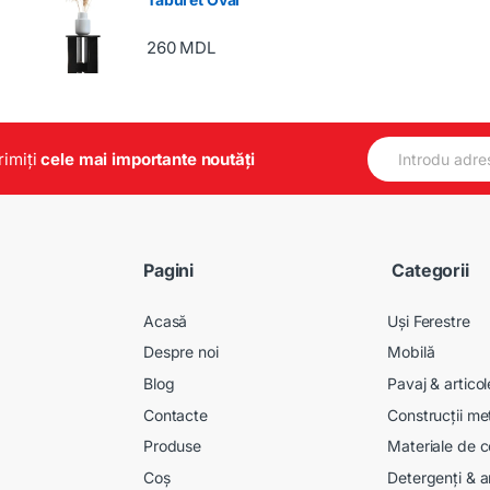
260
MDL
E
primiți
cele mai importante noutăți
m
a
i
l
*
Pagini
Categorii
Acasă
Uși Ferestre
Despre noi
Mobilă
Blog
Pavaj & artico
Contacte
Construcții me
Produse
Materiale de c
Coș
Detergenți & a