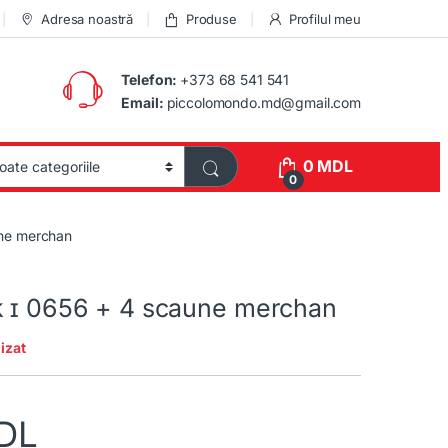
Adresa noastră
Produse
Profilul meu
Telefon:
+373 68 541 541
Email:
piccolomondo.md@gmail.com
0
MDL
0
une merchan
k ɪ 0656 + 4 scaune merchan
izat
DL