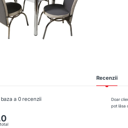
Recenzii
 baza a 0 recenzii
Doar clie
pot lăsa 
.0
total