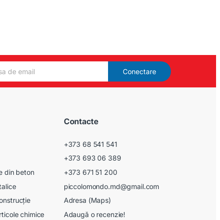
Conectare
Contacte
+373 68 541 541
+373 693 06 389
le din beton
+373 671 51 200
talice
piccolomondo.md@gmail.com
onstrucție
Adresa (Maps)
rticole chimice
Adaugă o recenzie!