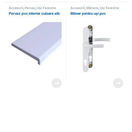
Accesorii
,
Pervaz
,
Uși Ferestre
Accesorii
,
Mânere
,
Uși Ferestre
Pervaz pvc interior culoare alb
Mâner pentru uși pvc