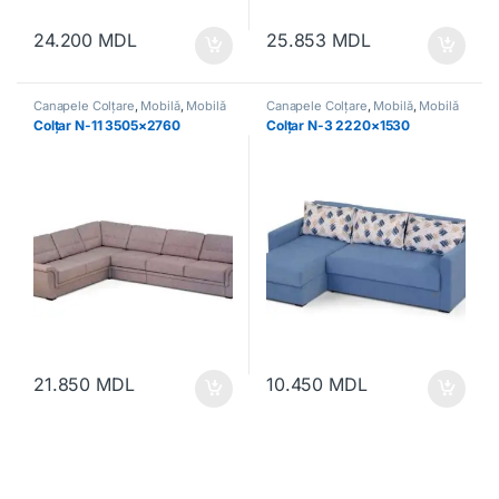
24.200
MDL
25.853
MDL
Canapele Colțare
,
Mobilă
,
Mobilă
Canapele Colțare
,
Mobilă
,
Mobilă
moale
moale
Colțar N-11 3505×2760
Colțar N-3 2220×1530
21.850
MDL
10.450
MDL