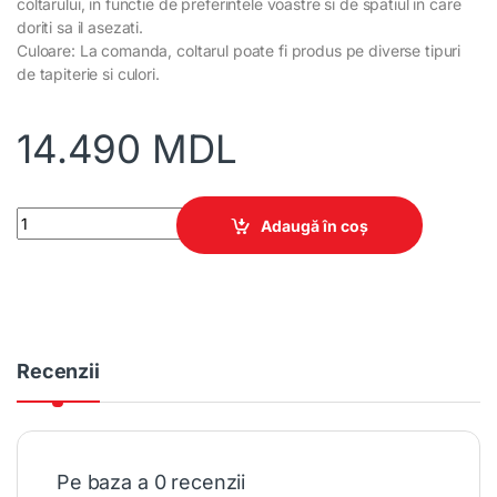
coltarului, in functie de preferintele voastre si de spatiul in care
doriti sa il asezati.
Culoare: La comanda, coltarul poate fi produs pe diverse tipuri
de tapiterie si culori.
14.490
MDL
Canapea colt Model 2/2 quantity
Adaugă în coș
Recenzii
Pe baza a 0 recenzii