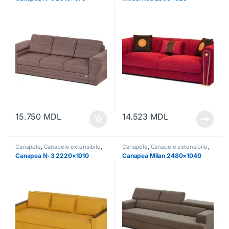
15.750
MDL
14.523
MDL
Canapele
,
Canapele extensibile
,
Canapele
,
Canapele extensibile
,
Mobilă
,
Mobilă moale
Mobilă
,
Mobilă moale
Canapea N-3 2220×1010
Canapea Milan 2480×1040