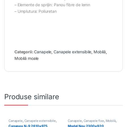
– Elemente de sprijin: Panou fibre de lemn
– Umplutura: Poliuretan
Categorii:
Canapele
,
Canapele extensibile
,
Mobilă
,
Mobilă moale
Produse similare
Canapele
,
Canapele extensibile
,
Canapele
,
Canapele fixe
,
Mobilă
,
Mobilă
,
Mobilă moale
Mobilă moale
Canapea N-9 2610×975
Model Nou 2300×920