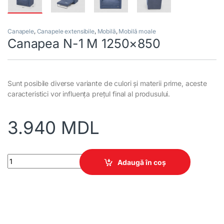
Canapele
,
Canapele extensibile
,
Mobilă
,
Mobilă moale
Canapea N-1 M 1250×850
Sunt posibile diverse variante de culori și materii prime, aceste
caracteristici vor influența prețul final al produsului.
3.940
MDL
Canapea N-1 M 1250x850 quantity
Adaugă în coș