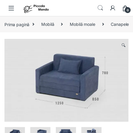
Skip to navigation
Skip to content
0
Prima pagină
Mobilă
Mobilă moale
Canapele
🔍