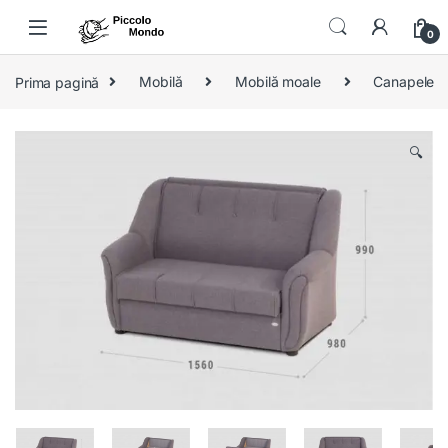
Skip to navigation
Skip to content
0
Prima pagină
Mobilă
Mobilă moale
Canapele
🔍